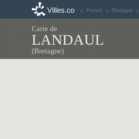
Villes.co
Villes.co
France
France
Bretagne
Bretagne
Carte de
LANDAUL
(Bretagne)