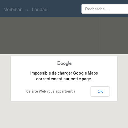
Morbihan
Morbihan
Landaul
Landaul
Impossible de charger Google Maps
Impossible de charger Google Maps
correctement sur cette page.
correctement sur cette page.
OK
OK
Ce site Web vous appartient ?
Ce site Web vous appartient ?