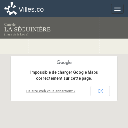
Villes.co
Villes.co
Toggle
Toggle
naviga
naviga
Carte de
LA SÉGUINIÈRE
(Pays de la Loire)
Impossible de charger Google Maps
Impossible de charger Google Maps
correctement sur cette page.
correctement sur cette page.
OK
OK
Ce site Web vous appartient ?
Ce site Web vous appartient ?