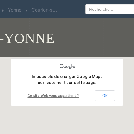
Yonne
Yonne
Courlon-sur-Yonne
Courlon-sur-Yonne
-YONNE
Impossible de charger Google Maps
Impossible de charger Google Maps
correctement sur cette page.
correctement sur cette page.
OK
OK
Ce site Web vous appartient ?
Ce site Web vous appartient ?