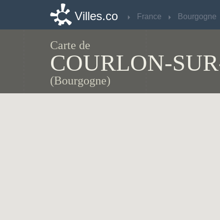
Villes.co
Villes.co
France
France
Bourgogne
Bourgogne
Carte de
COURLON-SUR
(Bourgogne)