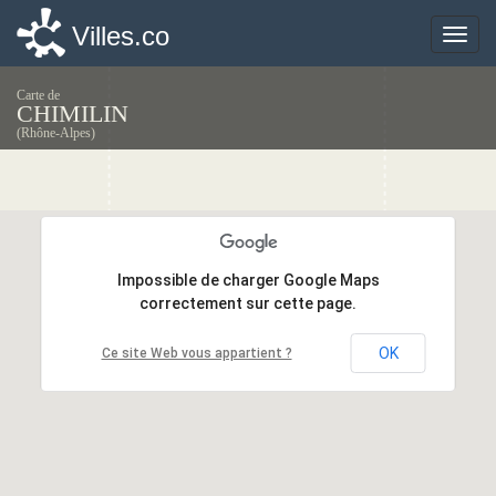
Villes.co
Villes.co
Toggle
Toggle
naviga
naviga
Carte de
CHIMILIN
(Rhône-Alpes)
Impossible de charger Google Maps
Impossible de charger Google Maps
correctement sur cette page.
correctement sur cette page.
OK
OK
Ce site Web vous appartient ?
Ce site Web vous appartient ?