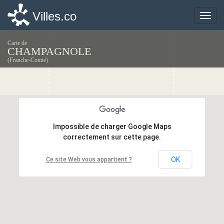
Villes.co
Villes.co
Toggle
Toggle
naviga
naviga
Carte de
CHAMPAGNOLE
(Franche-Comté)
Impossible de charger Google Maps
Impossible de charger Google Maps
correctement sur cette page.
correctement sur cette page.
OK
OK
Ce site Web vous appartient ?
Ce site Web vous appartient ?