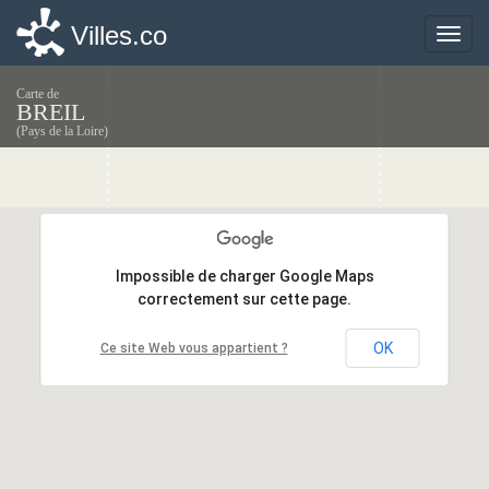
Villes.co
Villes.co
Toggle
Toggle
naviga
naviga
Carte de
BREIL
(Pays de la Loire)
Impossible de charger Google Maps
Impossible de charger Google Maps
correctement sur cette page.
correctement sur cette page.
OK
OK
Ce site Web vous appartient ?
Ce site Web vous appartient ?