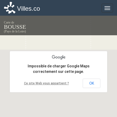
Villes.co
Villes.co
Toggle
Toggle
naviga
naviga
Carte de
BOUSSE
(Pays de la Loire)
Impossible de charger Google Maps
Impossible de charger Google Maps
correctement sur cette page.
correctement sur cette page.
OK
OK
Ce site Web vous appartient ?
Ce site Web vous appartient ?