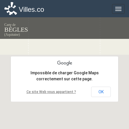
Villes.co
Villes.co
Toggle
Toggle
naviga
naviga
Carte de
BÈGLES
(Aquitaine)
Impossible de charger Google Maps
Impossible de charger Google Maps
correctement sur cette page.
correctement sur cette page.
OK
OK
Ce site Web vous appartient ?
Ce site Web vous appartient ?