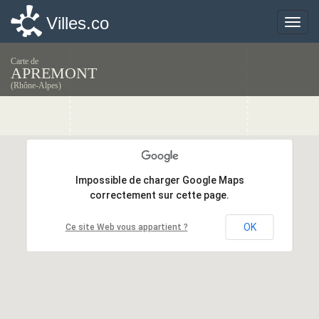
Villes.co
Villes.co
Toggle
Toggle
naviga
naviga
Carte de
APREMONT
(Rhône-Alpes)
Impossible de charger Google Maps
Impossible de charger Google Maps
correctement sur cette page.
correctement sur cette page.
OK
OK
Ce site Web vous appartient ?
Ce site Web vous appartient ?