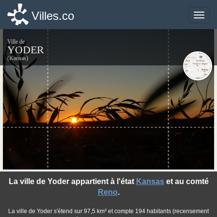
Villes.co
Villes.co
Toggle
Toggle
naviga
naviga
Ville de
YODER
(Kansas)
©photo-libre.fr
La ville de Yoder appartient à l'état
Kansas
et au comté
Reno
.
La ville de Yoder s'étend sur 97,5 km² et compte 194 habitants (recensement