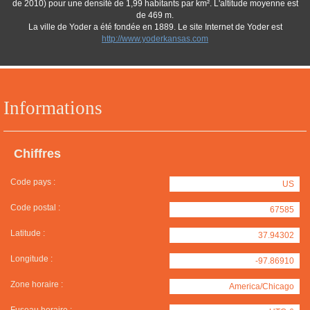
de 2010) pour une densité de 1,99 habitants par km². L'altitude moyenne est
de 469 m.
La ville de Yoder a été fondée en 1889. Le site Internet de Yoder est
http://www.yoderkansas.com
Informations
Chiffres
Code pays :
US
Code postal :
67585
Latitude :
37.94302
Longitude :
-97.86910
Zone horaire :
America/Chicago