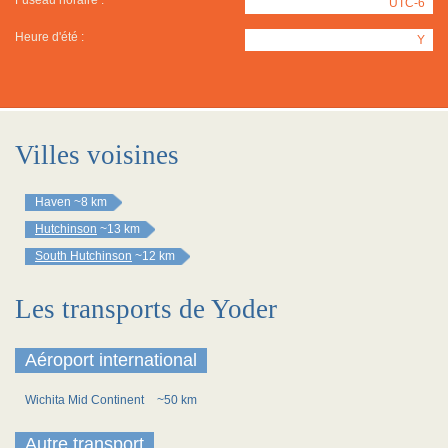
Fuseau horaire :
UTC-6
Heure d'été :
Y
Villes voisines
Haven
~8 km
Hutchinson
~13 km
South Hutchinson
~12 km
Les transports de Yoder
Aéroport international
Wichita Mid Continent
~50 km
Autre transport