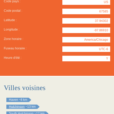
Code pays :
US
Code postal :
67585
Latitude :
37.94302
Longitude :
-97.86910
Zone horaire :
America/Chicago
Fuseau horaire :
UTC-6
Heure d'été :
Y
Villes voisines
Haven
~8 km
Hutchinson
~13 km
South Hutchinson
~12 km