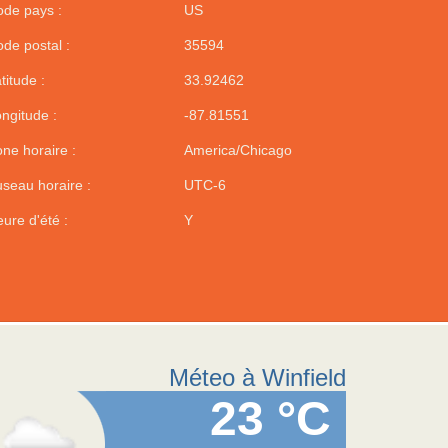
de pays :
US
de postal :
35594
titude :
33.92462
ngitude :
-87.81551
ne horaire :
America/Chicago
seau horaire :
UTC-6
ure d'été :
Y
Méteo à Winfield
23 °C