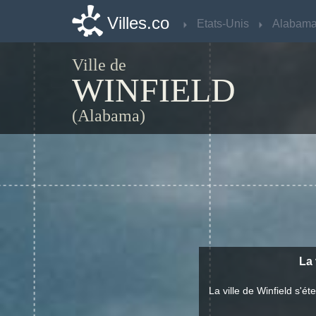
Villes.co
Villes.co
Etats-Unis
Etats-Unis
Alabam
Alabam
Ville de
WINFIELD
(Alabama)
La 
La ville de Winfield s'