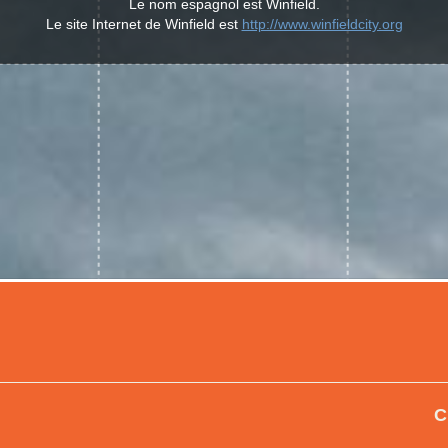
Le nom espagnol est Winfield.
Le site Internet de Winfield est
http://www.winfieldcity.org
C