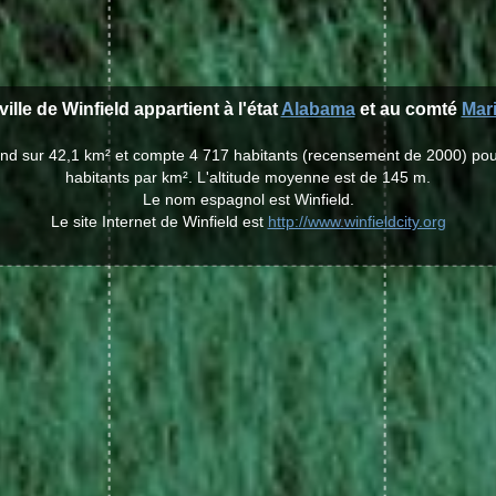
ville de Winfield appartient à l'état
Alabama
et au comté
Mar
étend sur 42,1 km² et compte 4 717 habitants (recensement de 2000) po
habitants par km². L'altitude moyenne est de 145 m.
Le nom espagnol est Winfield.
Le site Internet de Winfield est
http://www.winfieldcity.org