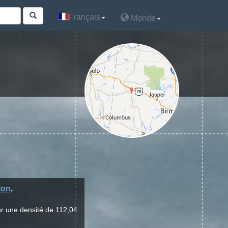
Français
Français
Monde
Monde
ion
.
ur une densité de 112,04