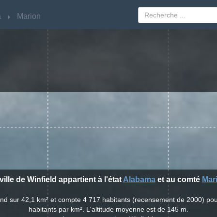
a
a
Marion
Marion
ville de Winfield appartient à l'état
Alabama
et au comté
Mar
étend sur 42,1 km² et compte 4 717 habitants (recensement de 2000) po
habitants par km². L'altitude moyenne est de 145 m.