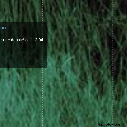
ion
.
ur une densité de 112,04
©photo-libre.fr