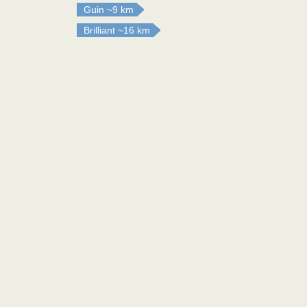
Guin
~9 km
Brilliant
~16 km