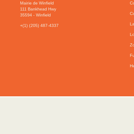
Mairie de Winfield
Co
111 Bankhead Hwy
Co
35594
-
Winfield
La
+(1) (205) 487-4337
Lo
Zo
Fu
He