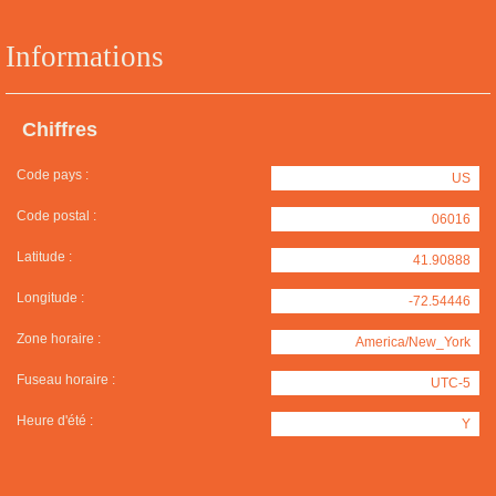
Informations
Chiffres
Code pays :
US
Code postal :
06016
Latitude :
41.90888
Longitude :
-72.54446
Zone horaire :
America/New_York
Fuseau horaire :
UTC-5
Heure d'été :
Y