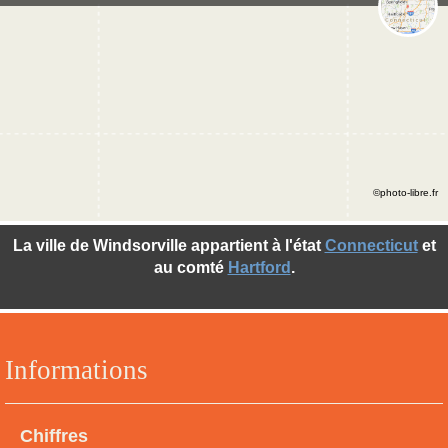
©photo-libre.fr
La ville de Windsorville appartient à l'état
Connecticut
et
au comté
Hartford
.
Informations
Chiffres