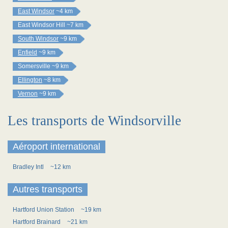
East Windsor
~4 km
East Windsor Hill
~7 km
South Windsor
~9 km
Enfield
~9 km
Somersville
~9 km
Ellington
~8 km
Vernon
~9 km
Les transports de Windsorville
Aéroport international
Bradley Intl
~12 km
Autres transports
Hartford Union Station
~19 km
Hartford Brainard
~21 km