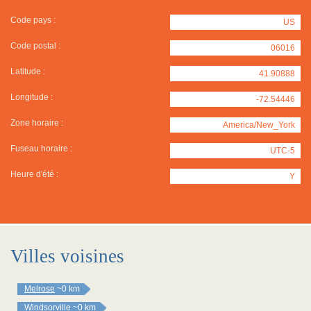
Code pays :
US
Code postal :
06016
Latitude :
41.90888
Longitude :
-72.54446
Zone horaire :
America/New_York
Fuseau horaire :
UTC-5
Heure d'été :
Y
Villes voisines
Melrose
~0 km
Windsorville
~0 km