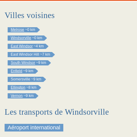
Villes voisines
Melrose
~0 km
Windsorville
~0 km
East Windsor
~4 km
East Windsor Hill
~7 km
South Windsor
~9 km
Enfield
~9 km
Somersville
~9 km
Ellington
~8 km
Vernon
~9 km
Les transports de Windsorville
Aéroport international