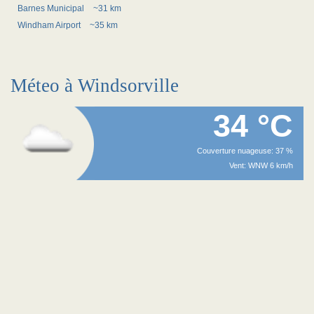
Barnes Municipal
~31 km
Windham Airport
~35 km
Méteo à Windsorville
34 °C
Couverture nuageuse: 37 %
Vent: WNW 6 km/h