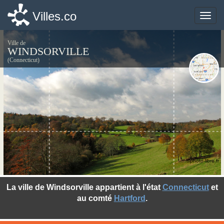
Villes.co
Villes.co
Toggle
Toggle
naviga
naviga
Ville de
WINDSORVILLE
(Connecticut)
©photo-libre.fr
La ville de Windsorville appartient à l'état
Connecticut
et
au comté
Hartford
.