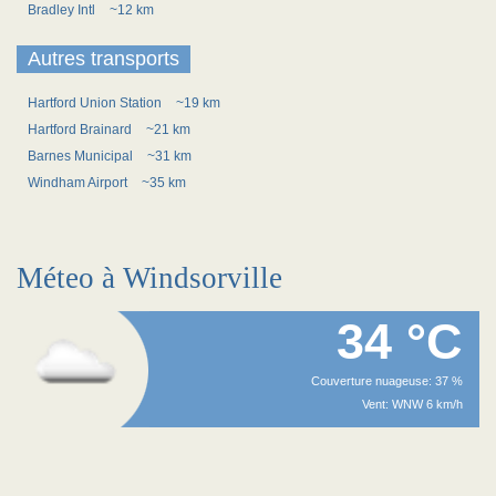
Bradley Intl
~12 km
Autres transports
Hartford Union Station
~19 km
Hartford Brainard
~21 km
Barnes Municipal
~31 km
Windham Airport
~35 km
Méteo à Windsorville
34 °C
Couverture nuageuse: 37 %
Vent: WNW 6 km/h