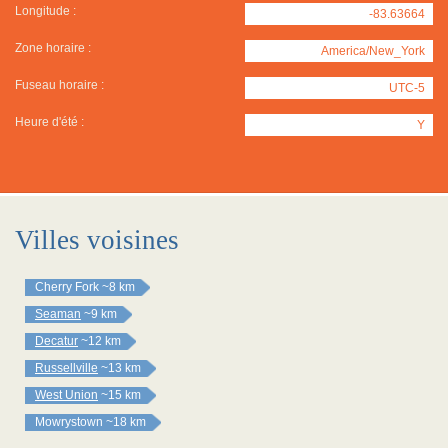
Longitude :
-83.63664
Zone horaire :
America/New_York
Fuseau horaire :
UTC-5
Heure d'été :
Y
Villes voisines
Cherry Fork
~8 km
Seaman
~9 km
Decatur
~12 km
Russellville
~13 km
West Union
~15 km
Mowrystown
~18 km