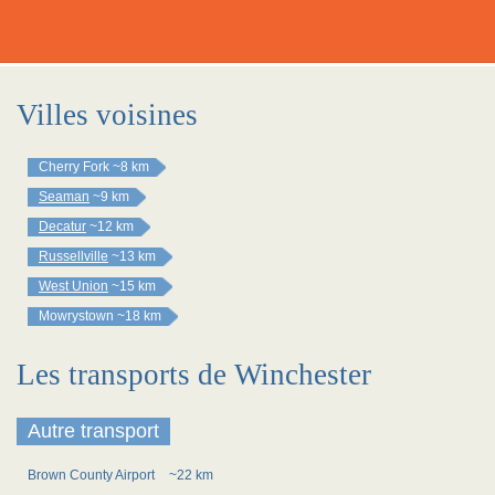
Villes voisines
Cherry Fork
~8 km
Seaman
~9 km
Decatur
~12 km
Russellville
~13 km
West Union
~15 km
Mowrystown
~18 km
Les transports de Winchester
Autre transport
Brown County Airport
~22 km