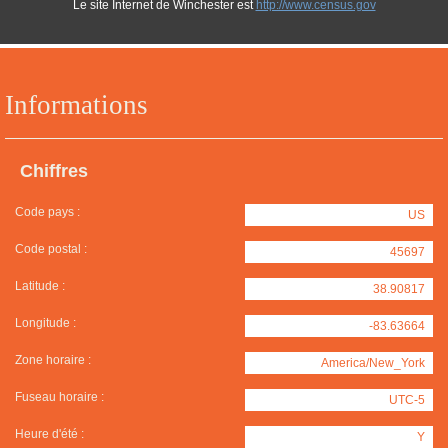
Le site Internet de Winchester est
http://www.census.gov
Informations
Chiffres
Code pays :
US
Code postal :
45697
Latitude :
38.90817
Longitude :
-83.63664
Zone horaire :
America/New_York
Fuseau horaire :
UTC-5
Heure d'été :
Y