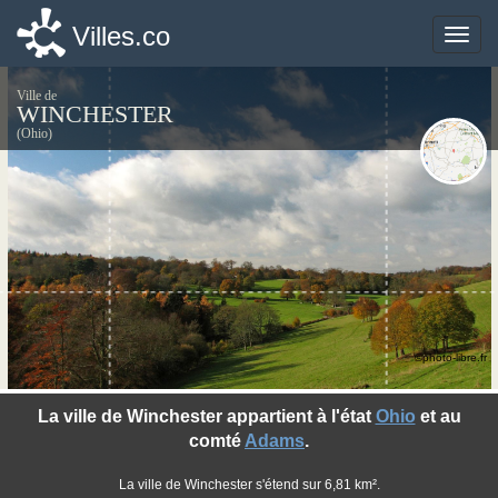
Villes.co
Villes.co
Toggle
Toggle
naviga
naviga
Ville de
WINCHESTER
(Ohio)
©photo-libre.fr
La ville de Winchester appartient à l'état
Ohio
et au
comté
Adams
.
La ville de Winchester s'étend sur 6,81 km².