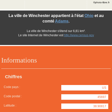
©photo-libre.fr
La ville de Winchester appartient à l'état
Ohio
et au
comté
Adams
.
La ville de Winchester s'étend sur 6,81 km².
Le site Internet de Winchester est
http://www.census.gov
Informations
Chiffres
Code pays :
US
Code postal :
45697
Latitude :
38.90817