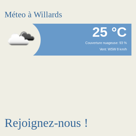
Méteo à Willards
25 °C
Couverture nuageuse: 93 %
Vent: WSW 8 km/h
Rejoignez-nous !