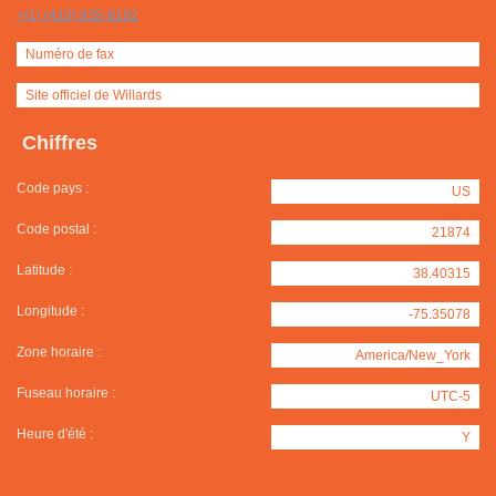
+(1) (410) 835-8192
Numéro de fax
Site officiel de Willards
Chiffres
Code pays :
US
Code postal :
21874
Latitude :
38.40315
Longitude :
-75.35078
Zone horaire :
America/New_York
Fuseau horaire :
UTC-5
Heure d'été :
Y