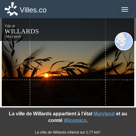
Villes.co
Villes.co
Toggle
Toggle
naviga
naviga
Ville de
WILLARDS
(Maryland)
©photo-libre.fr
La ville de Willards appartient à l'état
Maryland
et au
comté
Wicomico
.
La ville de Willards s'étend sur 2,77 km².