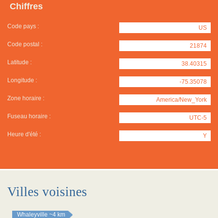
Chiffres
Code pays :
US
Code postal :
21874
Latitude :
38.40315
Longitude :
-75.35078
Zone horaire :
America/New_York
Fuseau horaire :
UTC-5
Heure d'été :
Y
Villes voisines
Whaleyville
~4 km