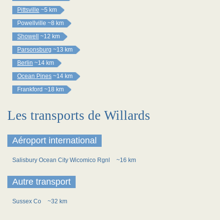
Pittsville
~5 km
Powellville
~8 km
Showell
~12 km
Parsonsburg
~13 km
Berlin
~14 km
Ocean Pines
~14 km
Frankford
~18 km
Les transports de Willards
Aéroport international
Salisbury Ocean City Wicomico Rgnl
~16 km
Autre transport
Sussex Co
~32 km