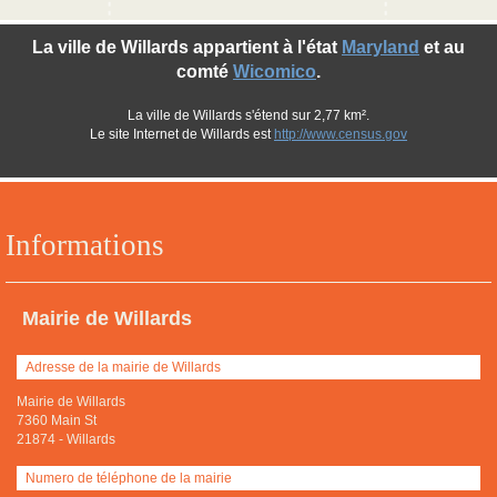
La ville de Willards appartient à l'état
Maryland
et au
comté
Wicomico
.
La ville de Willards s'étend sur 2,77 km².
Le site Internet de Willards est
http://www.census.gov
Informations
Mairie de Willards
Adresse de la mairie de Willards
Mairie de Willards
7360 Main St
21874
-
Willards
Numero de téléphone de la mairie