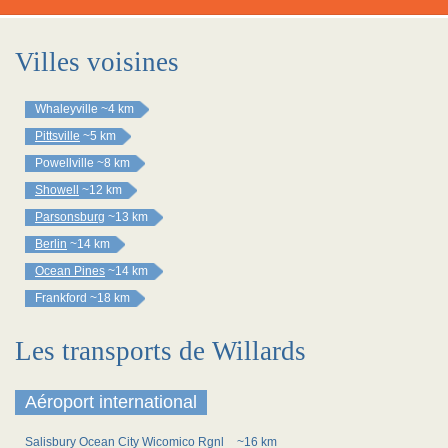
Villes voisines
Whaleyville
~4 km
Pittsville
~5 km
Powellville
~8 km
Showell
~12 km
Parsonsburg
~13 km
Berlin
~14 km
Ocean Pines
~14 km
Frankford
~18 km
Les transports de Willards
Aéroport international
Salisbury Ocean City Wicomico Rgnl
~16 km