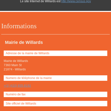
Le site Internet de Willards est
http://www.census.gov
Informations
Mairie de Willards
Adresse de la mairie de Willards
Mairie de Willards
7360 Main St
21874
-
Willards
Numero de téléphone de la mairie
+(1) (410) 835-8192
Numéro de fax
Site officiel de Willards