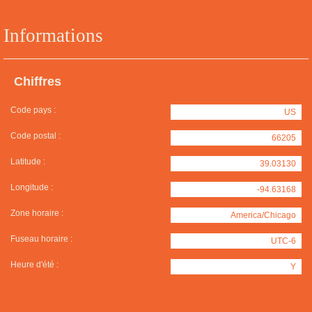
Informations
Chiffres
Code pays :
US
Code postal :
66205
Latitude :
39.03130
Longitude :
-94.63168
Zone horaire :
America/Chicago
Fuseau horaire :
UTC-6
Heure d'été :
Y