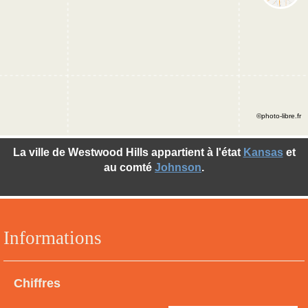
©photo-libre.fr
La ville de Westwood Hills appartient à l'état
Kansas
et
au comté
Johnson
.
Informations
Chiffres