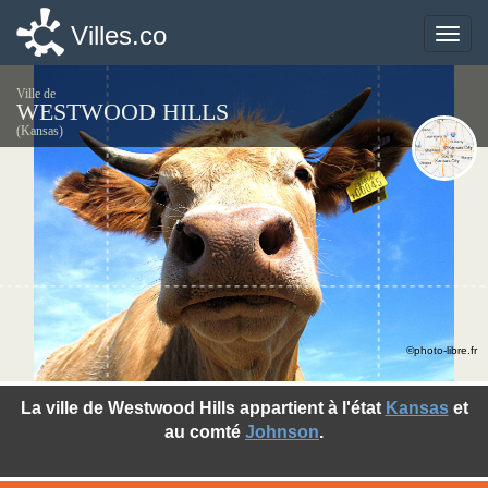
Villes.co
Villes.co
Toggle
Toggle
naviga
naviga
Ville de
WESTWOOD HILLS
(Kansas)
©photo-libre.fr
La ville de Westwood Hills appartient à l'état
Kansas
et
au comté
Johnson
.