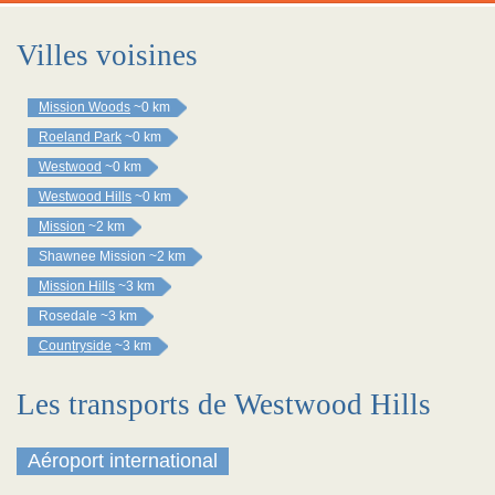
Villes voisines
Mission Woods
~0 km
Roeland Park
~0 km
Westwood
~0 km
Westwood Hills
~0 km
Mission
~2 km
Shawnee Mission
~2 km
Mission Hills
~3 km
Rosedale
~3 km
Countryside
~3 km
Les transports de Westwood Hills
Aéroport international