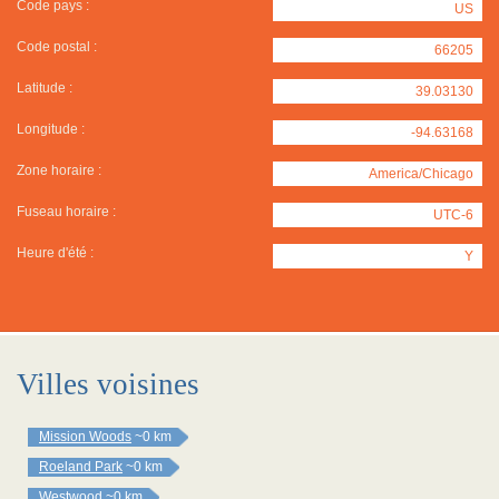
Code pays :
US
Code postal :
66205
Latitude :
39.03130
Longitude :
-94.63168
Zone horaire :
America/Chicago
Fuseau horaire :
UTC-6
Heure d'été :
Y
Villes voisines
Mission Woods
~0 km
Roeland Park
~0 km
Westwood
~0 km