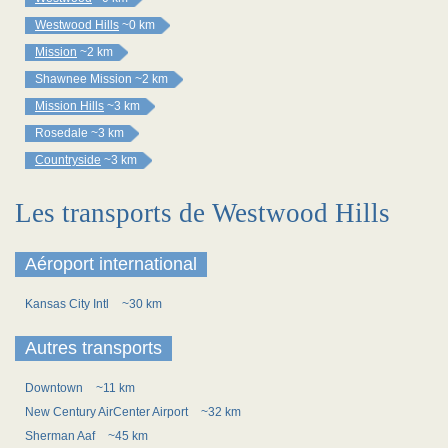
Westwood Hills
~0 km
Mission
~2 km
Shawnee Mission
~2 km
Mission Hills
~3 km
Rosedale
~3 km
Countryside
~3 km
Les transports de Westwood Hills
Aéroport international
Kansas City Intl
~30 km
Autres transports
Downtown
~11 km
New Century AirCenter Airport
~32 km
Sherman Aaf
~45 km