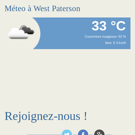
Méteo à West Paterson
33 °C
Couverture nuageuse: 62 %
Vent: S 3 km/h
Rejoignez-nous !