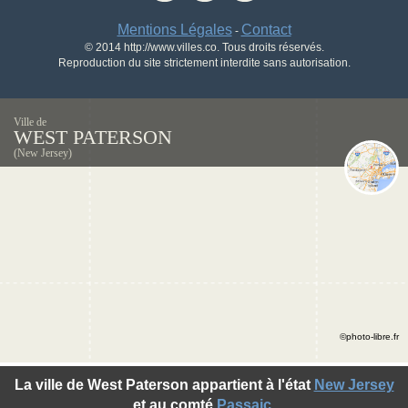
Mentions Légales
Contact
-
© 2014 http://www.villes.co. Tous droits réservés.
Reproduction du site strictement interdite sans autorisation.
Ville de
WEST PATERSON
(New Jersey)
©photo-libre.fr
La ville de West Paterson appartient à l'état
New Jersey
et au comté
Passaic
.