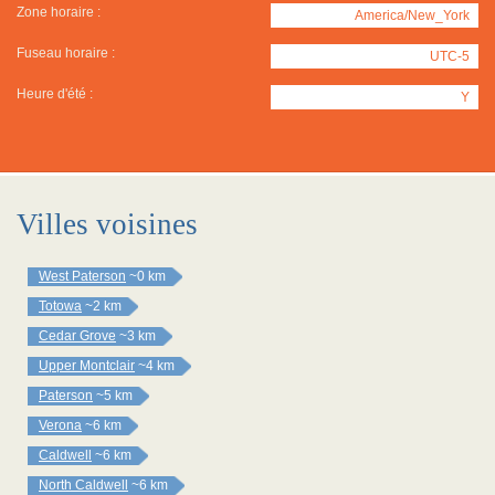
Zone horaire :
America/New_York
Fuseau horaire :
UTC-5
Heure d'été :
Y
Villes voisines
West Paterson
~0 km
Totowa
~2 km
Cedar Grove
~3 km
Upper Montclair
~4 km
Paterson
~5 km
Verona
~6 km
Caldwell
~6 km
North Caldwell
~6 km