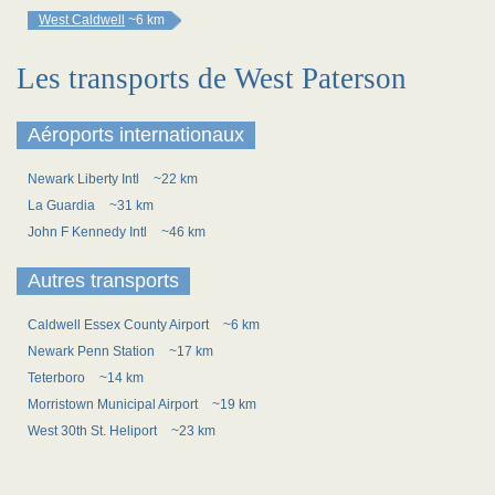
West Caldwell
~6 km
Les transports de West Paterson
Aéroports internationaux
Newark Liberty Intl
~22 km
La Guardia
~31 km
John F Kennedy Intl
~46 km
Autres transports
Caldwell Essex County Airport
~6 km
Newark Penn Station
~17 km
Teterboro
~14 km
Morristown Municipal Airport
~19 km
West 30th St. Heliport
~23 km