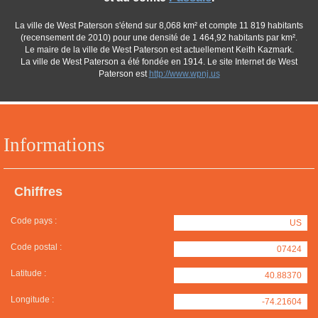
La ville de West Paterson s'étend sur 8,068 km² et compte 11 819 habitants
(recensement de 2010) pour une densité de 1 464,92 habitants par km².
Le maire de la ville de West Paterson est actuellement Keith Kazmark.
La ville de West Paterson a été fondée en 1914. Le site Internet de West
Paterson est
http://www.wpnj.us
Informations
Chiffres
Code pays :
US
Code postal :
07424
Latitude :
40.88370
Longitude :
-74.21604