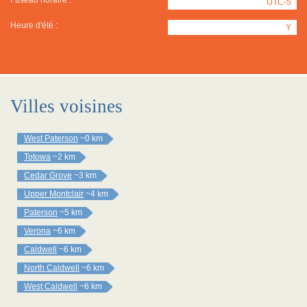
Fuseau horaire :
UTC-5
Heure d'été :
Y
Villes voisines
West Paterson
~0 km
Totowa
~2 km
Cedar Grove
~3 km
Upper Montclair
~4 km
Paterson
~5 km
Verona
~6 km
Caldwell
~6 km
North Caldwell
~6 km
West Caldwell
~6 km