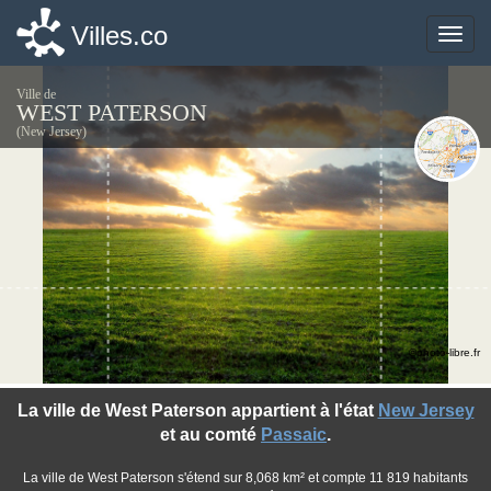
Villes.co
Villes.co
Toggle
Toggle
naviga
naviga
Ville de
WEST PATERSON
(New Jersey)
©photo-libre.fr
La ville de West Paterson appartient à l'état
New Jersey
et au comté
Passaic
.
La ville de West Paterson s'étend sur 8,068 km² et compte 11 819 habitants