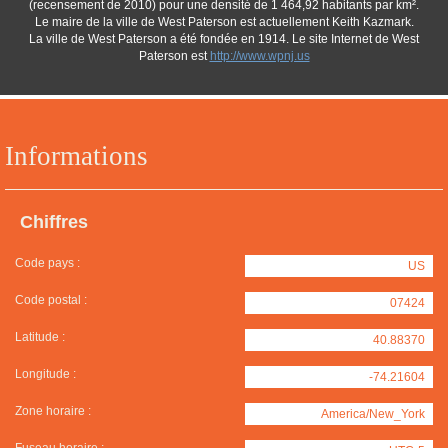
(recensement de 2010) pour une densité de 1 464,92 habitants par km².
Le maire de la ville de West Paterson est actuellement Keith Kazmark.
La ville de West Paterson a été fondée en 1914. Le site Internet de West
Paterson est
http://www.wpnj.us
Informations
Chiffres
Code pays :
US
Code postal :
07424
Latitude :
40.88370
Longitude :
-74.21604
Zone horaire :
America/New_York