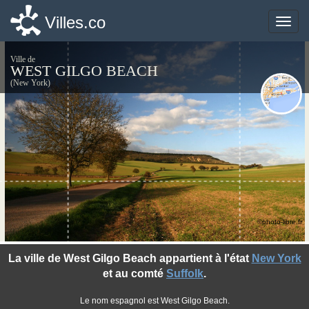
Villes.co
Villes.co
Toggle
Toggle
naviga
naviga
Ville de
WEST GILGO BEACH
(New York)
©photo-libre.fr
La ville de West Gilgo Beach appartient à l'état
New York
et au comté
Suffolk
.
Le nom espagnol est West Gilgo Beach.