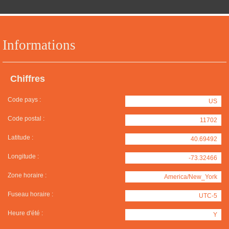
Informations
Chiffres
Code pays :
US
Code postal :
11702
Latitude :
40.69492
Longitude :
-73.32466
Zone horaire :
America/New_York
Fuseau horaire :
UTC-5
Heure d'été :
Y