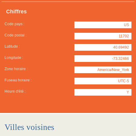
Chiffres
Code pays :
US
Code postal :
11702
Latitude :
40.69492
Longitude :
-73.32466
Zone horaire :
America/New_York
Fuseau horaire :
UTC-5
Heure d'été :
Y
Villes voisines