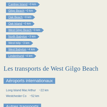
Captree Island
~0 km
Gilgo Beach
~0 km
Oak Beach
~0 km
Oak Island
~0 km
West Gilgo Beach
~0 km
North Babylon
~3 km
West Islip
~3 km
West Babylon
~4 km
Lindenhurst
~4 km
Les transports de West Gilgo Beach
Aéroports internationaux
Long Island Mac Arthur
~22 km
Westchester Co
~52 km
Autres transports