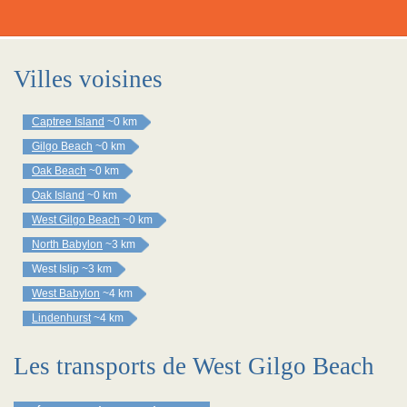
Villes voisines
Captree Island
~0 km
Gilgo Beach
~0 km
Oak Beach
~0 km
Oak Island
~0 km
West Gilgo Beach
~0 km
North Babylon
~3 km
West Islip
~3 km
West Babylon
~4 km
Lindenhurst
~4 km
Les transports de West Gilgo Beach