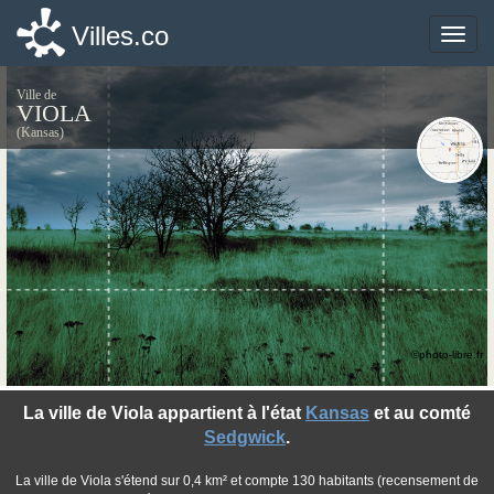
Villes.co
Villes.co
Toggle
Toggle
naviga
naviga
Ville de
VIOLA
(Kansas)
©photo-libre.fr
La ville de Viola appartient à l'état
Kansas
et au comté
Sedgwick
.
La ville de Viola s'étend sur 0,4 km² et compte 130 habitants (recensement de