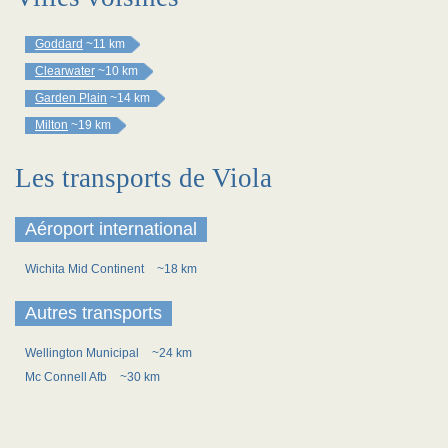
Goddard
~11 km
Clearwater
~10 km
Garden Plain
~14 km
Milton
~19 km
Les transports de Viola
Aéroport international
Wichita Mid Continent
~18 km
Autres transports
Wellington Municipal
~24 km
Mc Connell Afb
~30 km