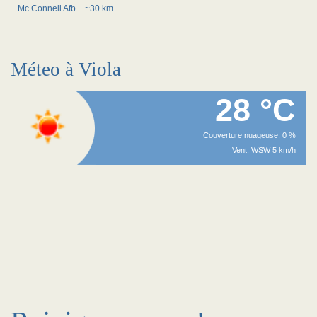
Mc Connell Afb
~30 km
Méteo à Viola
28 °C
Couverture nuageuse: 0 %
Vent: WSW 5 km/h