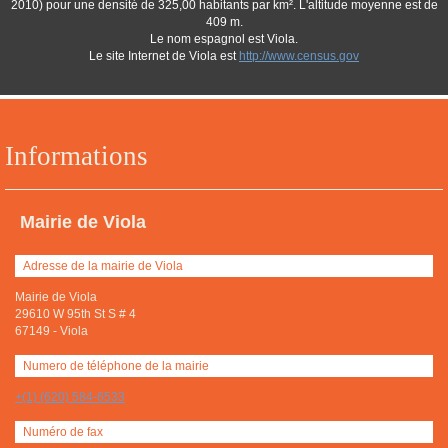
2010) pour une densité de 325,00 habitants par km². L'altitude moyenne est de
409 m.
Le nom espagnol est Viola.
Le site Internet de Viola est
http://www.census.gov
Informations
Mairie de Viola
Adresse de la mairie de Viola
Mairie de Viola
29610 W 95th St S # 4
67149
-
Viola
Numero de téléphone de la mairie
+(1) (620) 584-6533
Numéro de fax