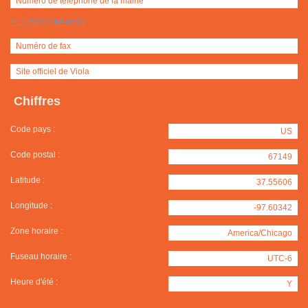
Numero de téléphone de la mairie
+(1) (620) 584-6533
Numéro de fax
Site officiel de Viola
Chiffres
Code pays :
US
Code postal :
67149
Latitude :
37.55606
Longitude :
-97.60342
Zone horaire :
America/Chicago
Fuseau horaire :
UTC-6
Heure d'été :
Y