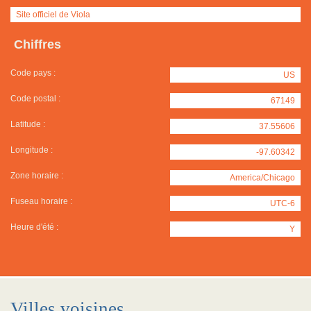
Site officiel de Viola
Chiffres
Code pays :
US
Code postal :
67149
Latitude :
37.55606
Longitude :
-97.60342
Zone horaire :
America/Chicago
Fuseau horaire :
UTC-6
Heure d'été :
Y
Villes voisines