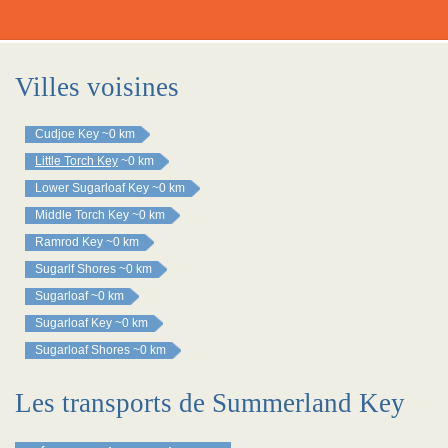
Villes voisines
Cudjoe Key
~0 km
Little Torch Key
~0 km
Lower Sugarloaf Key
~0 km
Middle Torch Key
~0 km
Ramrod Key
~0 km
Sugarlf Shores
~0 km
Sugarloaf
~0 km
Sugarloaf Key
~0 km
Sugarloaf Shores
~0 km
Les transports de Summerland Key