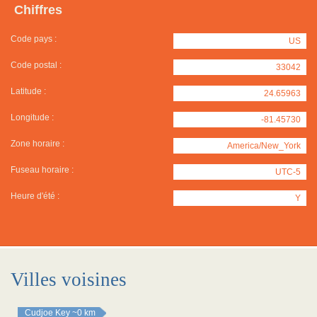
Chiffres
Code pays :
US
Code postal :
33042
Latitude :
24.65963
Longitude :
-81.45730
Zone horaire :
America/New_York
Fuseau horaire :
UTC-5
Heure d'été :
Y
Villes voisines
Cudjoe Key
~0 km