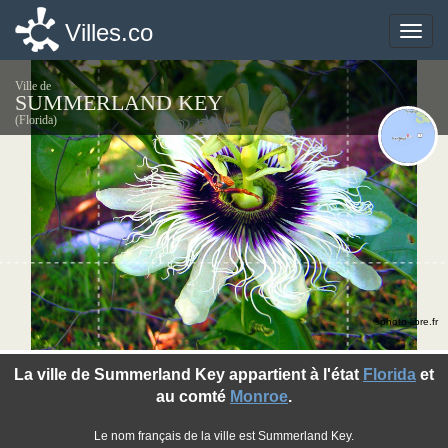
Villes.co
Villes.co
Toggle
Toggle
naviga
naviga
Ville de
SUMMERLAND KEY
(Florida)
©photo-libre.fr
La ville de Summerland Key appartient à l'état
Florida
et
au comté
Monroe
.
Le nom français de la ville est Summerland Key.