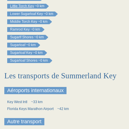
Little Torch Key
~0 km
Lower Sugarloaf Key
~0 km
Middle Torch Key
~0 km
Ramrod Key
~0 km
Sugarlf Shores
~0 km
Sugarloaf
~0 km
Sugarloaf Key
~0 km
Sugarloaf Shores
~0 km
Les transports de Summerland Key
Aéroports internationaux
Key West Intl
~33 km
Florida Keys Marathon Airport
~42 km
Autre transport