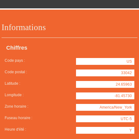
Informations
Chiffres
Code pays :
US
Code postal :
33042
Latitude :
24.65963
Longitude :
-81.45730
Zone horaire :
America/New_York
Fuseau horaire :
UTC-5
Heure d'été :
Y