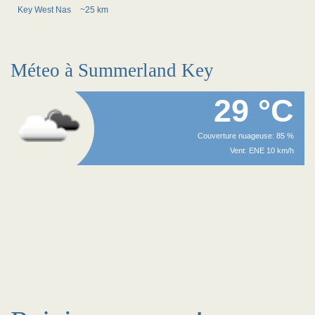
Key West Nas
~25 km
Méteo à Summerland Key
29 °C
Couverture nuageuse: 85 %
Vent: ENE 10 km/h