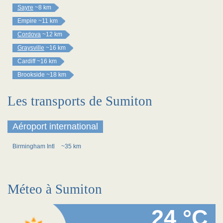
Sayre
~8 km
Empire
~11 km
Cordova
~12 km
Graysville
~16 km
Cardiff
~16 km
Brookside
~18 km
Les transports de Sumiton
Aéroport international
Birmingham Intl
~35 km
Méteo à Sumiton
24 °C