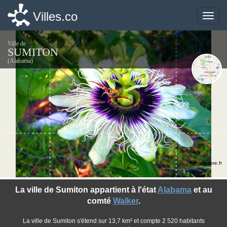
Villes.co
Villes.co
Toggle
Toggle
naviga
naviga
Ville de
SUMITON
(Alabama)
©photo-libre.fr
La ville de Sumiton appartient à l'état
Alabama
et au
comté
Walker
.
La ville de Sumiton s'étend sur 13,7 km² et compte 2 520 habitants