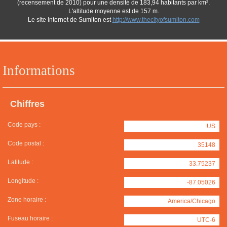
(recensement de 2010) pour une densité de 183,94 habitants par km².
L'altitude moyenne est de 157 m.
Le site Internet de Sumiton est
http://www.thecityofsumiton.com
Informations
Chiffres
Code pays :
US
Code postal :
35148
Latitude :
33.75237
Longitude :
-87.05026
Zone horaire :
America/Chicago
Fuseau horaire :
UTC-6