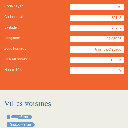
Code pays :
US
Code postal :
35148
Latitude :
33.75237
Longitude :
-87.05026
Zone horaire :
America/Chicago
Fuseau horaire :
UTC-6
Heure d'été :
Y
Villes voisines
Dora
~5 km
Sipsey
~8 km