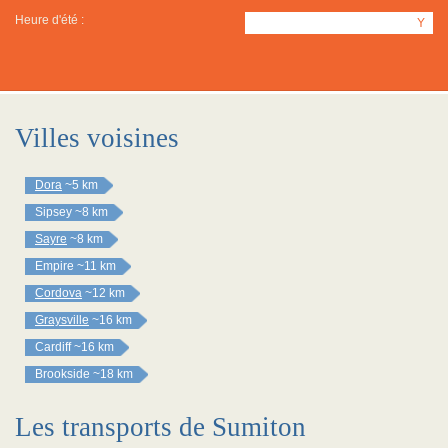
Heure d'été :
Y
Villes voisines
Dora
~5 km
Sipsey
~8 km
Sayre
~8 km
Empire
~11 km
Cordova
~12 km
Graysville
~16 km
Cardiff
~16 km
Brookside
~18 km
Les transports de Sumiton