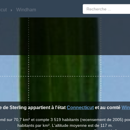
cut
cut
Windham
Windham
le de Sterling appartient à l'état
Connecticut
et au comté
Wi
'étend sur 70,7 km² et compte 3 519 habitants (recensement de 2005) po
habitants par km². L'altitude moyenne est de 117 m.