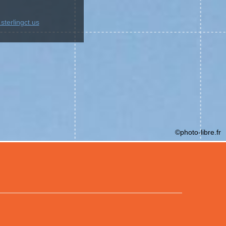
sterlingct.us
©photo-libre.fr