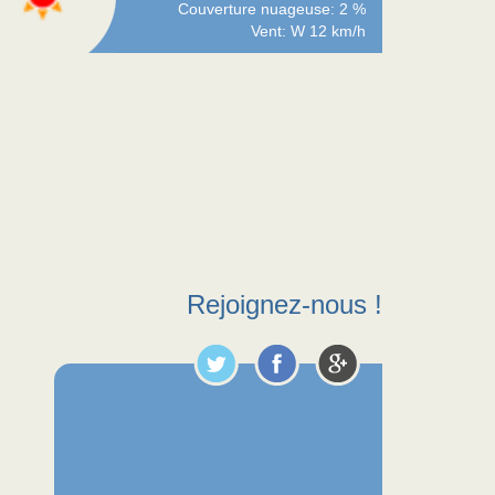
Couverture nuageuse: 2 %
Vent: W 12 km/h
Rejoignez-nous !