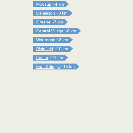
Moosup
~4 km
Danielson
~9 km
Greene
~7 km
Central Village
~8 km
Wauregan
~8 km
Plainfield
~10 km
Foster
~11 km
East Killingly
~15 km