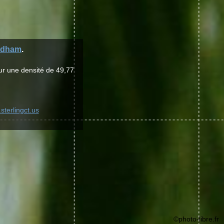
ndham
.
ur une densité de 49,77
sterlingct.us
©photo-libre.fr