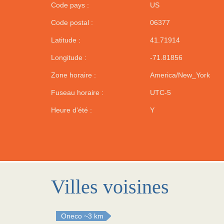
Code pays :
US
Code postal :
06377
Latitude :
41.71914
Longitude :
-71.81856
Zone horaire :
America/New_York
Fuseau horaire :
UTC-5
Heure d'été :
Y
Villes voisines
Oneco
~3 km