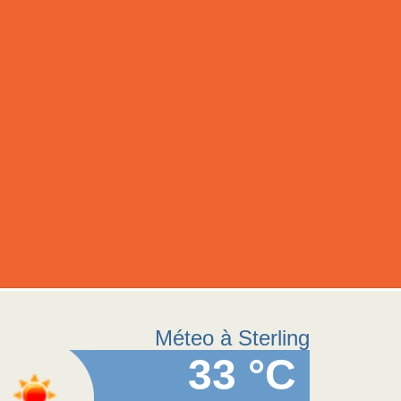
Méteo à Sterling
33 °C