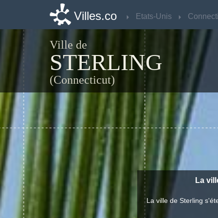
Villes.co
Villes.co
Etats-Unis
Etats-Unis
Connecti
Connecti
Ville de
STERLING
(Connecticut)
La vil
La ville de Sterling s