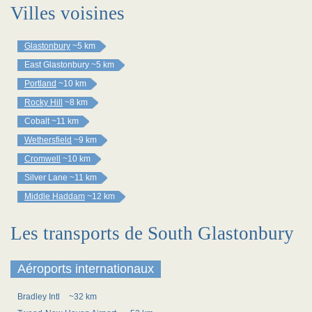
Villes voisines
Glastonbury
~5 km
East Glastonbury
~5 km
Portland
~10 km
Rocky Hill
~8 km
Cobalt
~11 km
Wethersfield
~9 km
Cromwell
~10 km
Silver Lane
~11 km
Middle Haddam
~12 km
Les transports de South Glastonbury
Aéroports internationaux
Bradley Intl
~32 km