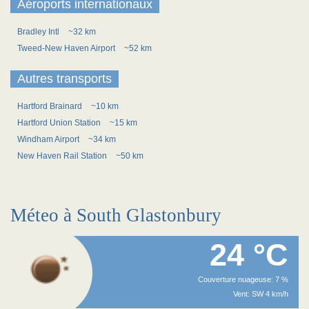
Aéroports internationaux
Bradley Intl
~32 km
Tweed-New Haven Airport
~52 km
Autres transports
Hartford Brainard
~10 km
Hartford Union Station
~15 km
Windham Airport
~34 km
New Haven Rail Station
~50 km
Méteo à South Glastonbury
24 °C
Couverture nuageuse: 7 %
Vent: SW 4 km/h