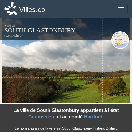
Villes.co
Villes.co
Toggle
Toggle
naviga
naviga
Ville de
SOUTH GLASTONBURY
(Connecticut)
©photo-libre.fr
La ville de South Glastonbury appartient à l'état
Connecticut
et au comté
Hartford
.
Le nom anglais de la ville est South Glastonbury Historic District.