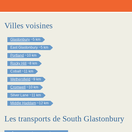
Villes voisines
Glastonbury
~5 km
East Glastonbury
~5 km
Portland
~10 km
Rocky Hill
~8 km
Cobalt
~11 km
Wethersfield
~9 km
Cromwell
~10 km
Silver Lane
~11 km
Middle Haddam
~12 km
Les transports de South Glastonbury