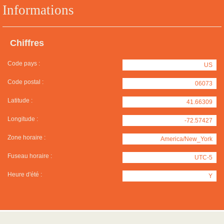
Informations
Chiffres
Code pays :
US
Code postal :
06073
Latitude :
41.66309
Longitude :
-72.57427
Zone horaire :
America/New_York
Fuseau horaire :
UTC-5
Heure d'été :
Y