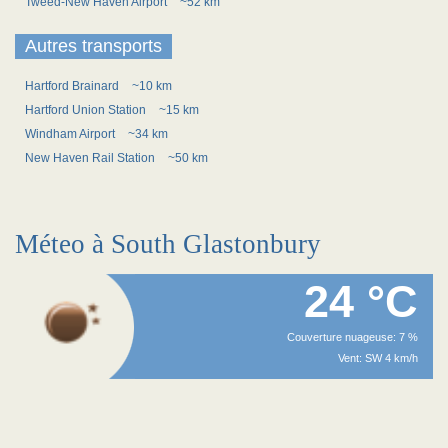
Tweed-New Haven Airport
~52 km
Autres transports
Hartford Brainard
~10 km
Hartford Union Station
~15 km
Windham Airport
~34 km
New Haven Rail Station
~50 km
Méteo à South Glastonbury
24 °C
Couverture nuageuse: 7 %
Vent: SW 4 km/h