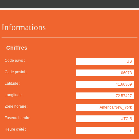
Informations
Chiffres
Code pays :
US
Code postal :
06073
Latitude :
41.66309
Longitude :
-72.57427
Zone horaire :
America/New_York
Fuseau horaire :
UTC-5
Heure d'été :
Y