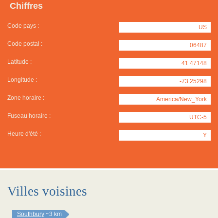
Chiffres
Code pays :
US
Code postal :
06487
Latitude :
41.47148
Longitude :
-73.25298
Zone horaire :
America/New_York
Fuseau horaire :
UTC-5
Heure d'été :
Y
Villes voisines
Southbury
~3 km