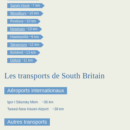
Sandy Hook
~7 km
Woodbury
~10 km
Roxbury
~10 km
Newtown
~10 km
Hawleyville
~9 km
Stevenson
~11 km
Botsford
~13 km
Oxford
~11 km
Les transports de South Britain
Aéroports internationaux
Igor I Sikorsky Mem
~36 km
Tweed-New Haven Airport
~38 km
Autres transports