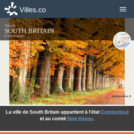
Villes.co
Villes.co
Toggle
Toggle
naviga
naviga
Ville de
SOUTH BRITAIN
(Connecticut)
©photo-libre.fr
La ville de South Britain appartient à l'état
Connecticut
et au comté
New Haven
.