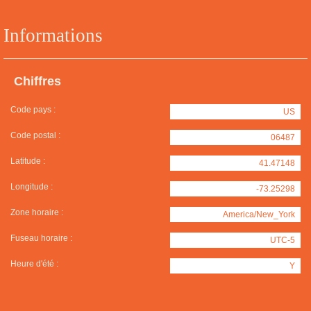
Informations
Chiffres
Code pays :
US
Code postal :
06487
Latitude :
41.47148
Longitude :
-73.25298
Zone horaire :
America/New_York
Fuseau horaire :
UTC-5
Heure d'été :
Y