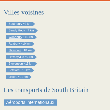
Villes voisines
Southbury
~3 km
Sandy Hook
~7 km
Woodbury
~10 km
Roxbury
~10 km
Newtown
~10 km
Hawleyville
~9 km
Stevenson
~11 km
Botsford
~13 km
Oxford
~11 km
Les transports de South Britain
Aéroports internationaux