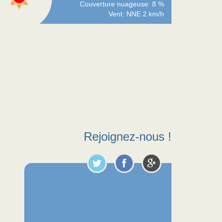
Couverture nuageuse: 8 %
Vent: NNE 2 km/h
Rejoignez-nous !