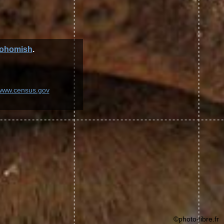
ohomish
.
/www.census.gov
©photo-libre.fr