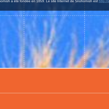
homish a été fondée en 1859. Le site Internet de Snohomish est
http:/