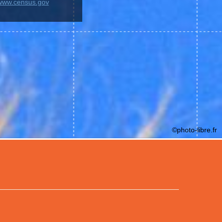
/www.census.gov
©photo-libre.fr