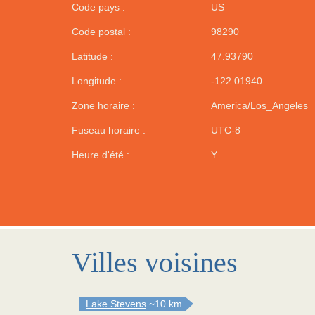
Code pays :
US
Code postal :
98290
Latitude :
47.93790
Longitude :
-122.01940
Zone horaire :
America/Los_Angeles
Fuseau horaire :
UTC-8
Heure d'été :
Y
Villes voisines
Lake Stevens
~10 km