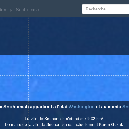
ton
ton
Snohomish
Snohomish
de Snohomish appartient à l'état
Washington
et au comté
Sn
La ville de Snohomish s'étend sur 9,32 km².
Le maire de la ville de Snohomish est actuellement Karen Guzak.