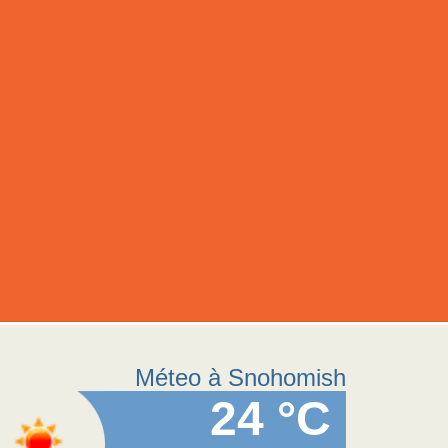
Méteo à Snohomish
24 °C