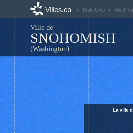
Villes.co
Villes.co
Etats-Unis
Etats-Unis
Washing
Washing
Ville de
SNOHOMISH
(Washington)
La ville 