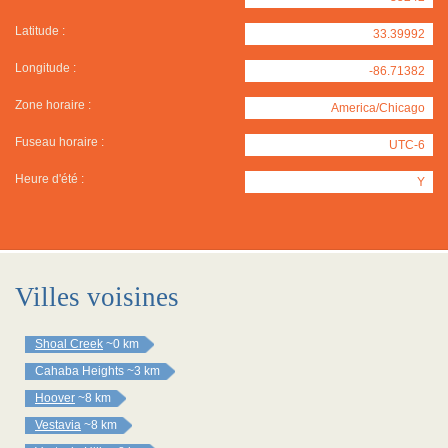
Latitude :
33.39992
Longitude :
-86.71382
Zone horaire :
America/Chicago
Fuseau horaire :
UTC-6
Heure d'été :
Y
Villes voisines
Shoal Creek
~0 km
Cahaba Heights
~3 km
Hoover
~8 km
Vestavia
~8 km