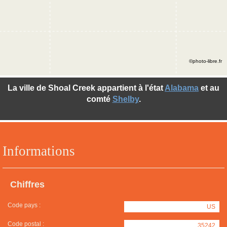
©photo-libre.fr
La ville de Shoal Creek appartient à l'état
Alabama
et au
comté
Shelby
.
Informations
Chiffres
Code pays :
US
Code postal :
35242