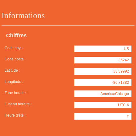
Informations
Chiffres
Code pays :
US
Code postal :
35242
Latitude :
33.39992
Longitude :
-86.71382
Zone horaire :
America/Chicago
Fuseau horaire :
UTC-6
Heure d'été :
Y