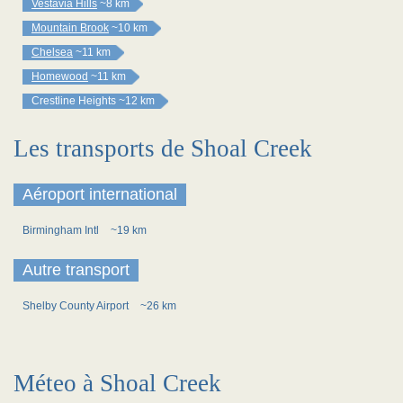
Vestavia Hills
~8 km
Mountain Brook
~10 km
Chelsea
~11 km
Homewood
~11 km
Crestline Heights
~12 km
Les transports de Shoal Creek
Aéroport international
Birmingham Intl
~19 km
Autre transport
Shelby County Airport
~26 km
Méteo à Shoal Creek