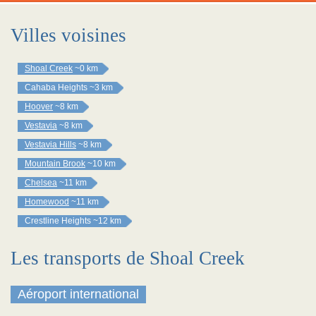
Villes voisines
Shoal Creek
~0 km
Cahaba Heights
~3 km
Hoover
~8 km
Vestavia
~8 km
Vestavia Hills
~8 km
Mountain Brook
~10 km
Chelsea
~11 km
Homewood
~11 km
Crestline Heights
~12 km
Les transports de Shoal Creek
Aéroport international