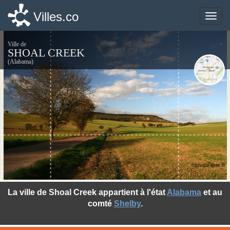
Villes.co
Villes.co
Toggle
Toggle
naviga
naviga
Ville de
SHOAL CREEK
(Alabama)
©photo-libre.fr
La ville de Shoal Creek appartient à l'état
Alabama
et au
comté
Shelby
.