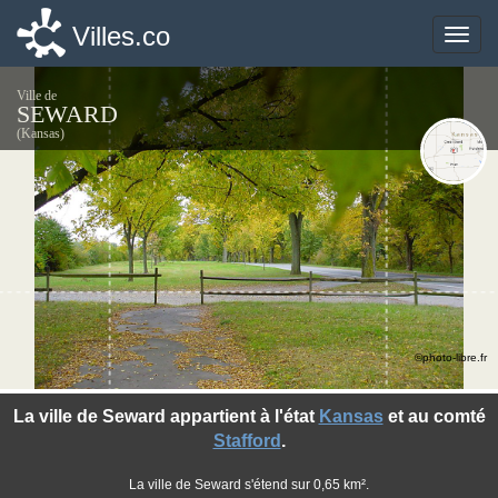
Villes.co
Villes.co
Toggle
Toggle
naviga
naviga
Ville de
SEWARD
(Kansas)
©photo-libre.fr
La ville de Seward appartient à l'état
Kansas
et au comté
Stafford
.
La ville de Seward s'étend sur 0,65 km².