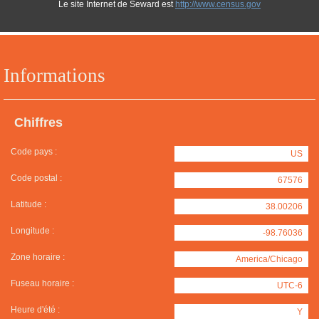
Le site Internet de Seward est
http://www.census.gov
Informations
Chiffres
Code pays :
US
Code postal :
67576
Latitude :
38.00206
Longitude :
-98.76036
Zone horaire :
America/Chicago
Fuseau horaire :
UTC-6
Heure d'été :
Y