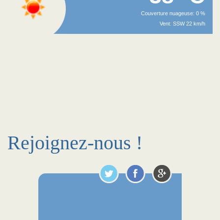
Couverture nuageuse: 0 %
Vent: SSW 22 km/h
Rejoignez-nous !