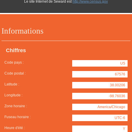
Le site Internet de Seward est
http://www.census.gov
Informations
Chiffres
Code pays :
US
Code postal :
67576
Latitude :
38.00206
Longitude :
-98.76036
Zone horaire :
America/Chicago
Fuseau horaire :
UTC-6
Heure d'été :
Y