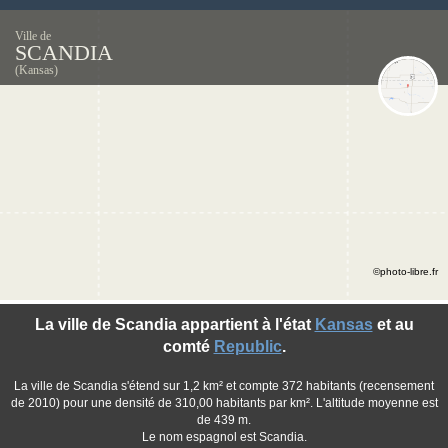
Ville de
SCANDIA
(Kansas)
©photo-libre.fr
La ville de Scandia appartient à l'état
Kansas
et au
comté
Republic
.
La ville de Scandia s'étend sur 1,2 km² et compte 372 habitants (recensement
de 2010) pour une densité de 310,00 habitants par km². L'altitude moyenne est
de 439 m.
Le nom espagnol est Scandia.