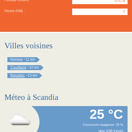
Fuseau horaire :
UTC-6
Heure d'été :
Y
Villes voisines
Norway
~11 km
Courtland
~10 km
Republic
~15 km
Méteo à Scandia
25 °C
Couverture nuageuse: 25 %
Vent: ESE 8 km/h