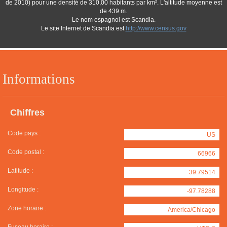
de 2010) pour une densité de 310,00 habitants par km². L'altitude moyenne est
de 439 m.
Le nom espagnol est Scandia.
Le site Internet de Scandia est
http://www.census.gov
Informations
Chiffres
Code pays :
US
Code postal :
66966
Latitude :
39.79514
Longitude :
-97.78288
Zone horaire :
America/Chicago