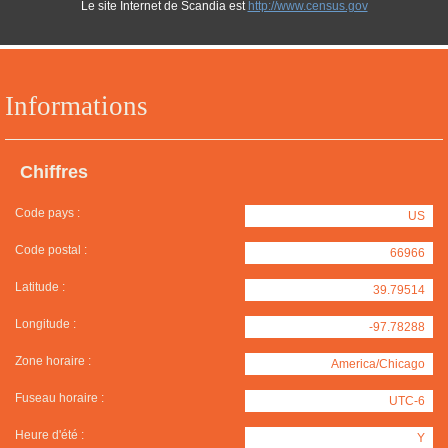
Le site Internet de Scandia est
http://www.census.gov
Informations
Chiffres
Code pays :
US
Code postal :
66966
Latitude :
39.79514
Longitude :
-97.78288
Zone horaire :
America/Chicago
Fuseau horaire :
UTC-6
Heure d'été :
Y