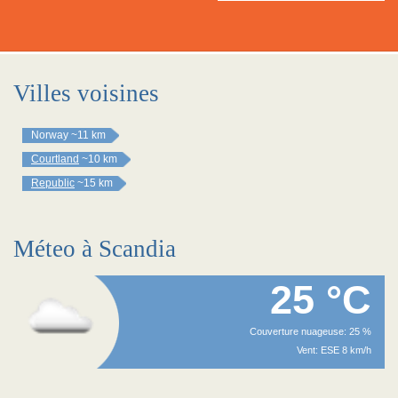
Villes voisines
Norway
~11 km
Courtland
~10 km
Republic
~15 km
Méteo à Scandia
25 °C
Couverture nuageuse: 25 %
Vent: ESE 8 km/h