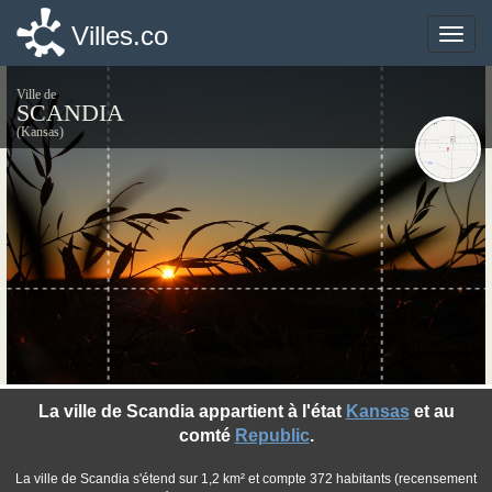
Villes.co
Villes.co
Toggle
Toggle
naviga
naviga
Ville de
SCANDIA
(Kansas)
©photo-libre.fr
La ville de Scandia appartient à l'état
Kansas
et au
comté
Republic
.
La ville de Scandia s'étend sur 1,2 km² et compte 372 habitants (recensement