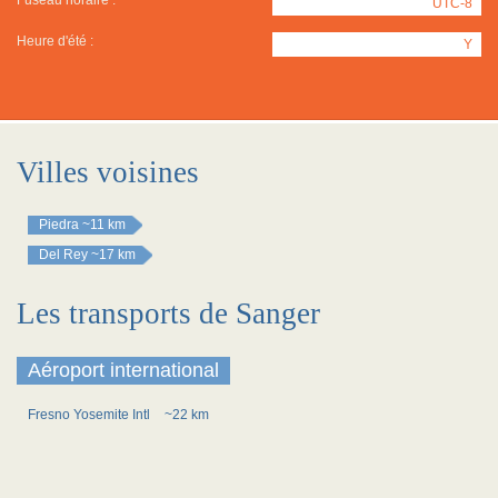
Fuseau horaire :
UTC-8
Heure d'été :
Y
Villes voisines
Piedra
~11 km
Del Rey
~17 km
Les transports de Sanger
Aéroport international
Fresno Yosemite Intl
~22 km