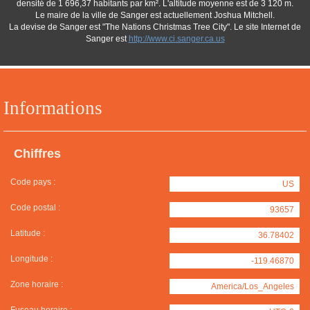
densité de 1 696,37 habitants par km². L'altitude moyenne est de 3 120 m.
Le maire de la ville de Sanger est actuellement Joshua Mitchell.
La devise de Sanger est "The Nations Christmas Tree City". Le site Internet de
Sanger est
http://www.ci.sanger.ca.us
Informations
Chiffres
Code pays :
US
Code postal :
93657
Latitude :
36.78402
Longitude :
-119.46870
Zone horaire :
America/Los_Angeles