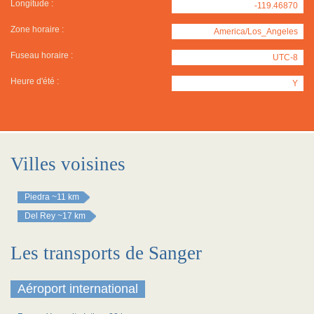
Longitude :
-119.46870
Zone horaire :
America/Los_Angeles
Fuseau horaire :
UTC-8
Heure d'été :
Y
Villes voisines
Piedra
~11 km
Del Rey
~17 km
Les transports de Sanger
Aéroport international