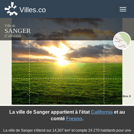
Villes.co
Villes.co
Toggle
Toggle
naviga
naviga
Ville de
SANGER
(California)
©photo-libre.fr
La ville de Sanger appartient à l'état
California
et au
comté
Fresno
.
La ville de Sanger s'étend sur 14,307 km² et compte 24 270 habitants pour une