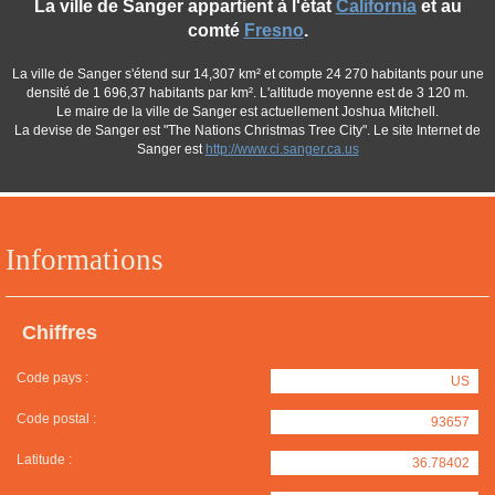
La ville de Sanger appartient à l'état
California
et au
comté
Fresno
.
La ville de Sanger s'étend sur 14,307 km² et compte 24 270 habitants pour une
densité de 1 696,37 habitants par km². L'altitude moyenne est de 3 120 m.
Le maire de la ville de Sanger est actuellement Joshua Mitchell.
La devise de Sanger est "The Nations Christmas Tree City". Le site Internet de
Sanger est
http://www.ci.sanger.ca.us
Informations
Chiffres
Code pays :
US
Code postal :
93657
Latitude :
36.78402