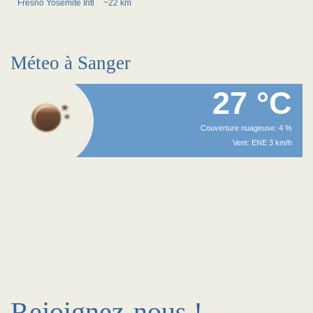
Fresno Yosemite Intl
~22 km
Méteo à Sanger
27 °C
Couverture nuageuse: 4 %
Vent: ENE 3 km/h
Rejoignez-nous !