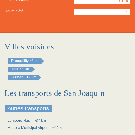
Fuseau horaire :
UTC-8
Heure d'été :
Y
Villes voisines
Tranquillity
~8 km
Helm
~9 km
Kerman
~17 km
Les transports de San Joaquin
Autres transports
Lemoore Nas
~37 km
Madera Municipal Airport
~42 km