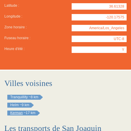
Latitude :
36.61328
Longitude :
-120.17575
Zone horaire :
America/Los_Angeles
Fuseau horaire :
UTC-8
Heure d'été :
Y
Villes voisines
Tranquillity
~8 km
Helm
~9 km
Kerman
~17 km
Les transports de San Joaquin