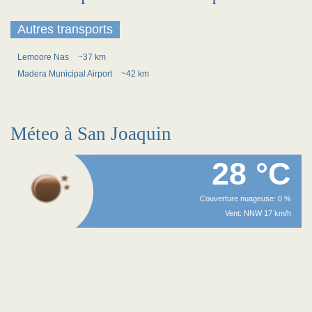
Autres transports
Lemoore Nas
~37 km
Madera Municipal Airport
~42 km
Méteo à San Joaquin
28 °C
Couverture nuageuse: 0 %
Vent: NNW 17 km/h