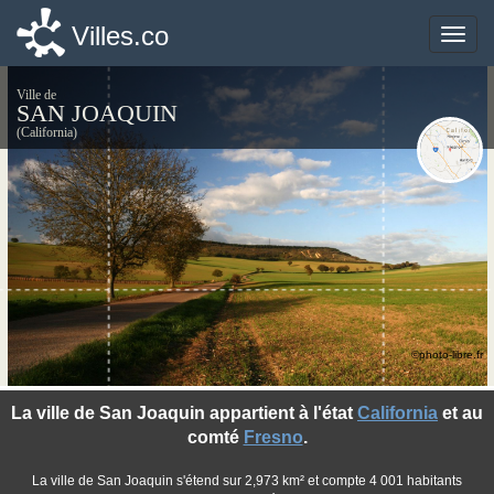
Villes.co
Villes.co
Toggle
Toggle
naviga
naviga
Ville de
SAN JOAQUIN
(California)
©photo-libre.fr
La ville de San Joaquin appartient à l'état
California
et au
comté
Fresno
.
La ville de San Joaquin s'étend sur 2,973 km² et compte 4 001 habitants