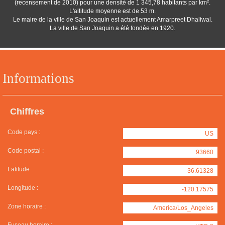
(recensement de 2010) pour une densité de 1 345,78 habitants par km².
L'altitude moyenne est de 53 m.
Le maire de la ville de San Joaquin est actuellement Amarpreet Dhaliwal.
La ville de San Joaquin a été fondée en 1920.
Informations
Chiffres
Code pays :
US
Code postal :
93660
Latitude :
36.61328
Longitude :
-120.17575
Zone horaire :
America/Los_Angeles