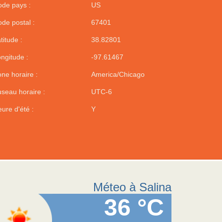
de pays :
US
de postal :
67401
titude :
38.82801
ngitude :
-97.61467
ne horaire :
America/Chicago
seau horaire :
UTC-6
ure d'été :
Y
Méteo à Salina
36 °C