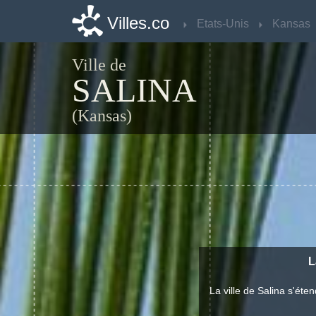
Villes.co
Villes.co
Etats-Unis
Etats-Unis
Kansas
Kansas
Ville de
SALINA
(Kansas)
L
La ville de Salina s'ét