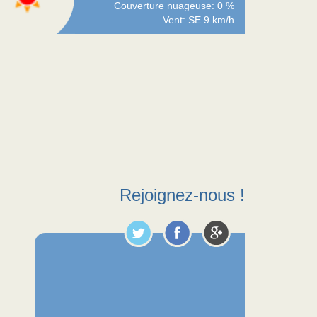
Couverture nuageuse: 0 %
Vent: SE 9 km/h
Rejoignez-nous !