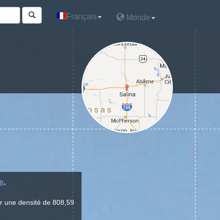
Français
Français
Monde
Monde
e
.
ur une densité de 808,59