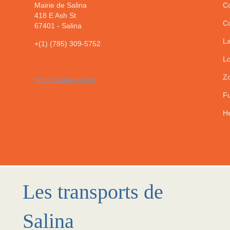
Mairie de Salina
Co
418 E Ash St
Co
67401
-
Salina
La
+(1) (785) 309-5752
Lo
Zo
http://salina-ks.gov
Fu
He
Les transports de
Salina