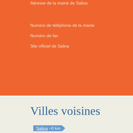
Adresse de la mairie de Salina
Numero de téléphone de la mairie
Numéro de fax
Site officiel de Salina
Villes voisines
Salina
~0 km