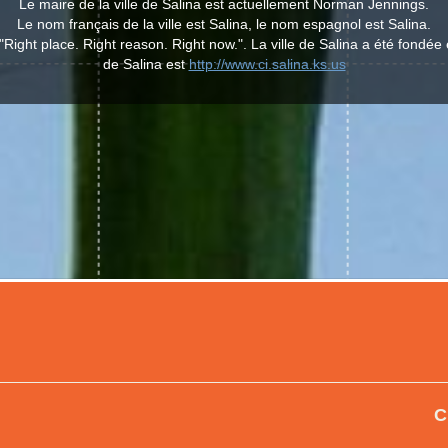
Le maire de la ville de Salina est actuellement Norman Jennings.
Le nom français de la ville est Salina, le nom espagnol est Salina.
"Right place. Right reason. Right now.". La ville de Salina a été fondée 
de Salina est
http://www.ci.salina.ks.us
C