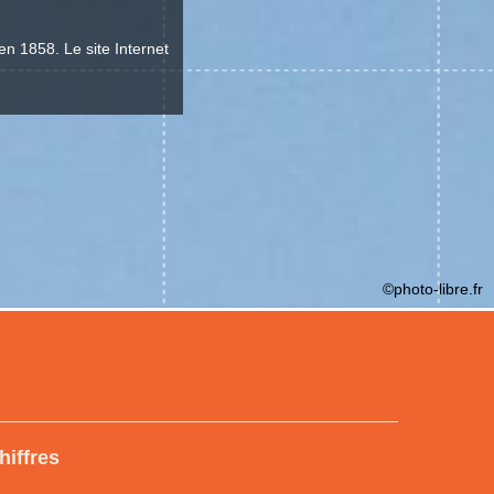
en 1858. Le site Internet
©photo-libre.fr
hiffres