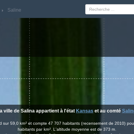
Saline
Saline
a ville de Salina appartient à l'état
Kansas
et au comté
Salin
end sur 59,0 km² et compte 47 707 habitants (recensement de 2010) po
habitants par km². L'altitude moyenne est de 373 m.