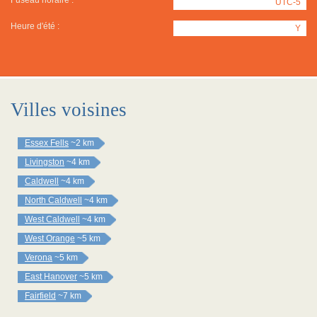
Fuseau horaire :
UTC-5
Heure d'été :
Y
Villes voisines
Essex Fells
~2 km
Livingston
~4 km
Caldwell
~4 km
North Caldwell
~4 km
West Caldwell
~4 km
West Orange
~5 km
Verona
~5 km
East Hanover
~5 km
Fairfield
~7 km