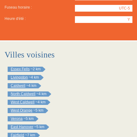
Fuseau horaire :
UTC-5
Heure d'été :
Y
Villes voisines
Essex Fells
~2 km
Livingston
~4 km
Caldwell
~4 km
North Caldwell
~4 km
West Caldwell
~4 km
West Orange
~5 km
Verona
~5 km
East Hanover
~5 km
Fairfield
~7 km