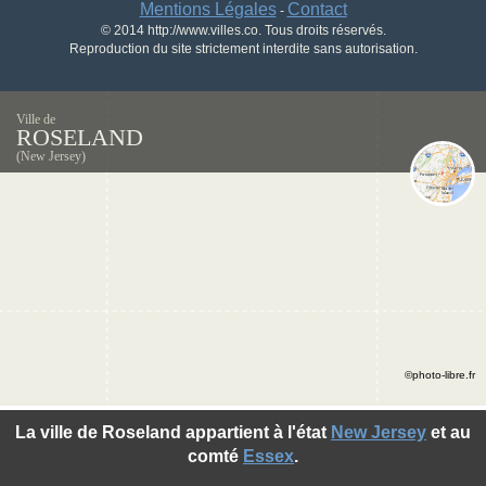
Mentions Légales
Contact
-
© 2014 http://www.villes.co. Tous droits réservés.
Reproduction du site strictement interdite sans autorisation.
Ville de
ROSELAND
(New Jersey)
©photo-libre.fr
La ville de Roseland appartient à l'état
New Jersey
et au
comté
Essex
.