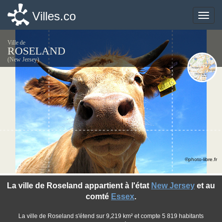
Villes.co
Villes.co
Toggle
Toggle
naviga
naviga
Ville de
ROSELAND
(New Jersey)
©photo-libre.fr
La ville de Roseland appartient à l'état
New Jersey
et au
comté
Essex
.
La ville de Roseland s'étend sur 9,219 km² et compte 5 819 habitants