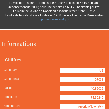
La ville de Roseland s'étend sur 9,219 km² et compte 5 819 habitants
(recensement de 2010) pour une densité de 631,20 habitants par km².
Le maire de la ville de Roseland est actuellement John Duthie.
La ville de Roseland a été fondée en 1908. Le site Internet de Roseland est
http://www.roselandnj.org
Informations
Chiffres
Code pays :
US
Code postal :
07068
Latitude :
40.82012
Longitude :
-74.30240
Zone horaire :
America/New_York