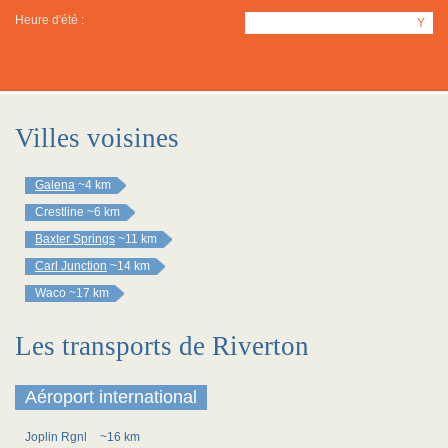
Heure d'été :
Y
Villes voisines
Galena
~4 km
Crestline
~6 km
Baxter Springs
~11 km
Carl Junction
~14 km
Waco
~17 km
Les transports de Riverton
Aéroport international
Joplin Rgnl
~16 km