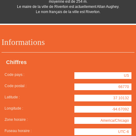
moyenne est de 254 m.
Le maire de la ville de Riverton est actuellement Allan Aughey.
Le nom français de la ville est Riverton.
Informations
Chiffres
Code pays :
US
Code postal :
66770
Latitude :
37.10132
Longitude :
-94.67092
Zone horaire :
America/Chicago
Fuseau horaire :
UTC-6