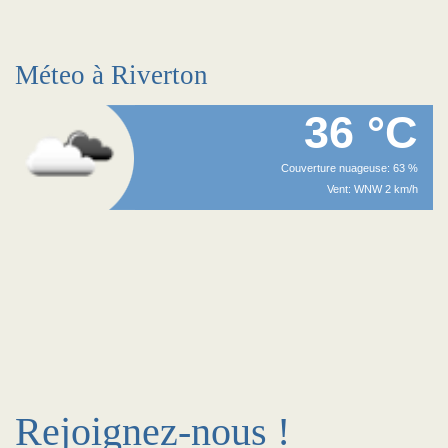
Méteo à Riverton
36 °C
Couverture nuageuse: 63 %
Vent: WNW 2 km/h
Rejoignez-nous !