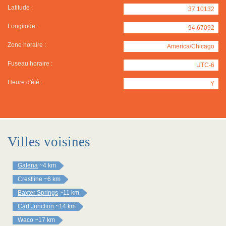
Latitude :
37.10132
Longitude :
-94.67092
Zone horaire :
America/Chicago
Fuseau horaire :
UTC-6
Heure d'été :
Y
Villes voisines
Galena
~4 km
Crestline
~6 km
Baxter Springs
~11 km
Carl Junction
~14 km
Waco
~17 km