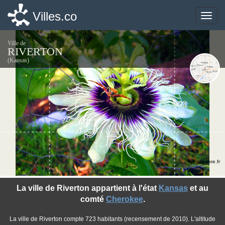
Villes.co
Villes.co
Toggle
Toggle
naviga
naviga
Ville de
RIVERTON
(Kansas)
©photo-libre.fr
La ville de Riverton appartient à l'état
Kansas
et au
comté
Cherokee
.
La ville de Riverton compte 723 habitants (recensement de 2010). L'altitude