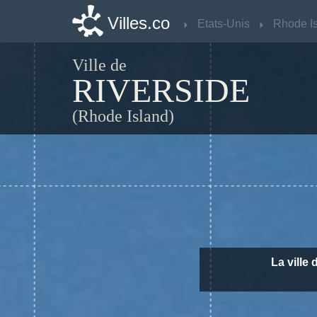
Villes.co
Villes.co
Etats-Unis
Etats-Unis
Ville de
RIVERSIDE
(Rhode Island)
La ville 