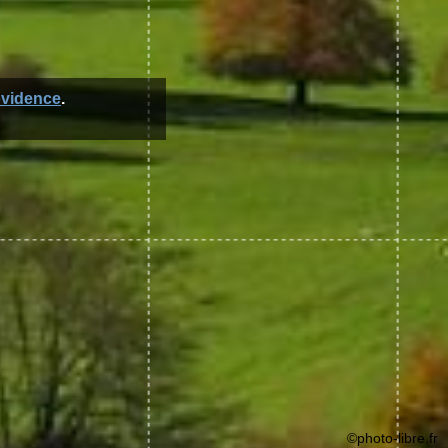
ovidence
.
©photo-libre.fr