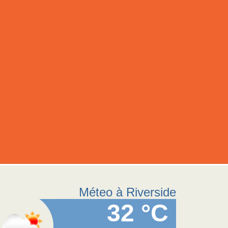
Méteo à Riverside
32 °C