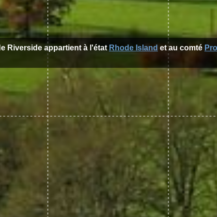
de Riverside appartient à l'état
Rhode Island
et au comté
Pr