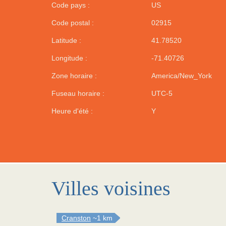
Code pays :
US
Code postal :
02915
Latitude :
41.78520
Longitude :
-71.40726
Zone horaire :
America/New_York
Fuseau horaire :
UTC-5
Heure d'été :
Y
Villes voisines
Cranston
~1 km