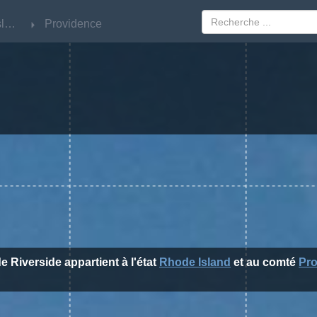
Rhode Island
Rhode Island
Providence
Providence
de Riverside appartient à l'état
Rhode Island
et au comté
Pr