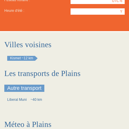
Fuseau horaire :
UTC-6
Heure d'été :
Y
Villes voisines
Kismet
~12 km
Les transports de Plains
Autre transport
Liberal Muni
~40 km
Méteo à Plains