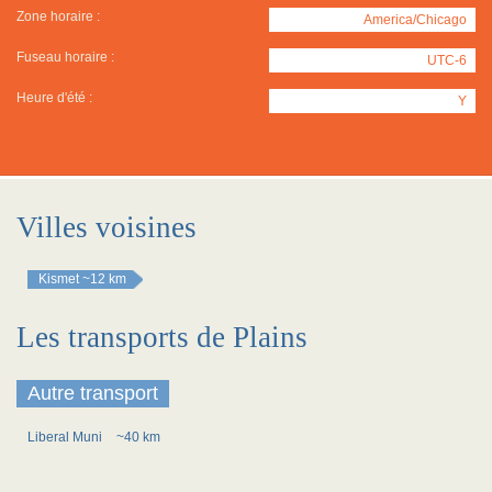
Zone horaire :
America/Chicago
Fuseau horaire :
UTC-6
Heure d'été :
Y
Villes voisines
Kismet
~12 km
Les transports de Plains
Autre transport
Liberal Muni
~40 km