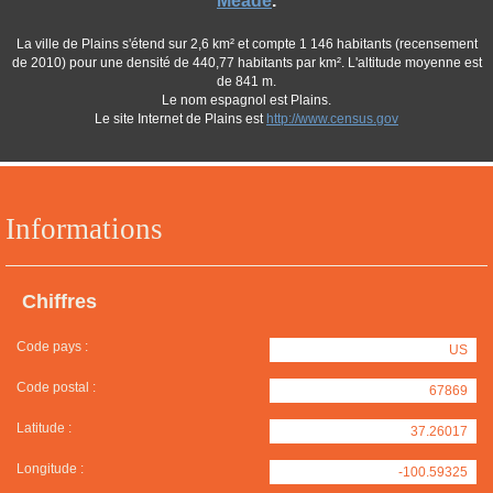
Meade
.
La ville de Plains s'étend sur 2,6 km² et compte 1 146 habitants (recensement
de 2010) pour une densité de 440,77 habitants par km². L'altitude moyenne est
de 841 m.
Le nom espagnol est Plains.
Le site Internet de Plains est
http://www.census.gov
Informations
Chiffres
Code pays :
US
Code postal :
67869
Latitude :
37.26017
Longitude :
-100.59325