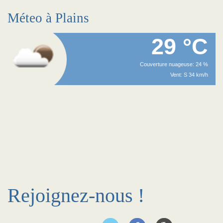
Méteo à Plains
29 °C
Couverture nuageuse: 24 %
Vent: S 34 km/h
Rejoignez-nous !