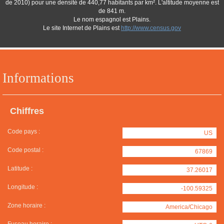
de 2010) pour une densité de 440,77 habitants par km². L'altitude moyenne est
de 841 m.
Le nom espagnol est Plains.
Le site Internet de Plains est
http://www.census.gov
Informations
Chiffres
Code pays :
US
Code postal :
67869
Latitude :
37.26017
Longitude :
-100.59325
Zone horaire :
America/Chicago