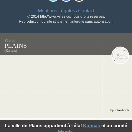
Mentions Légales
Contact
-
© 2014 http://www.villes.co. Tous droits réservés.
Reproduction du site strictement interdite sans autorisation.
Ville de
PLAINS
(Kansas)
©photo-libre.fr
La ville de Plains appartient à l'état
Kansas
et au comté