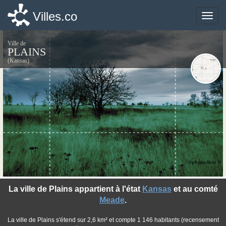
Villes.co
Villes.co
Toggle
Toggle
naviga
naviga
Ville de
PLAINS
(Kansas)
©photo-libre.fr
La ville de Plains appartient à l'état
Kansas
et au comté
Meade
.
La ville de Plains s'étend sur 2,6 km² et compte 1 146 habitants (recensement