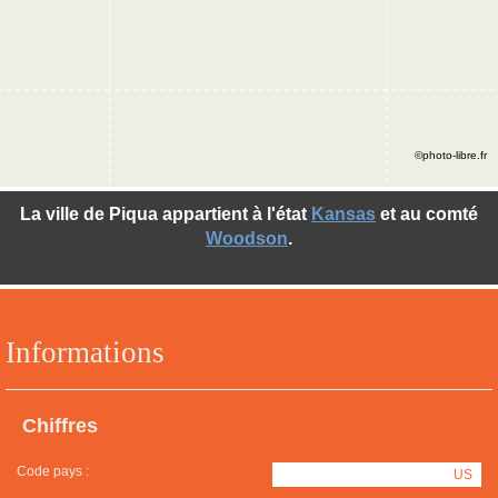
©photo-libre.fr
La ville de Piqua appartient à l'état
Kansas
et au comté
Woodson
.
Informations
Chiffres
Code pays :
US