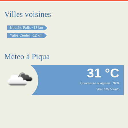
Villes voisines
Neosho Falls
~13 km
Yates Center
~12 km
Méteo à Piqua
31 °C
Couverture nuageuse: 76 %
Vent: SW 5 km/h