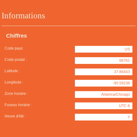
Informations
Chiffres
Code pays :
US
Code postal :
66761
Latitude :
37.86403
Longitude :
-95.59236
Zone horaire :
America/Chicago
Fuseau horaire :
UTC-6
Heure d'été :
Y