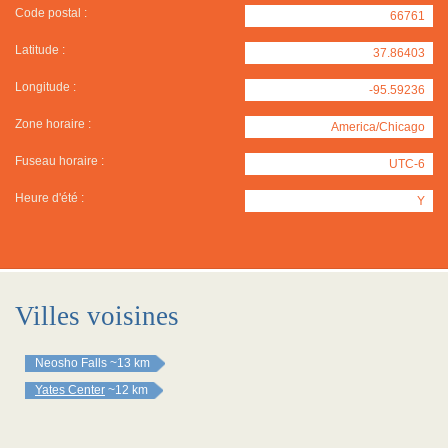
Code postal :
66761
Latitude :
37.86403
Longitude :
-95.59236
Zone horaire :
America/Chicago
Fuseau horaire :
UTC-6
Heure d'été :
Y
Villes voisines
Neosho Falls
~13 km
Yates Center
~12 km