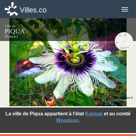
Villes.co
Villes.co
Toggle
Toggle
naviga
naviga
Ville de
PIQUA
(Kansas)
©photo-libre.fr
La ville de Piqua appartient à l'état
Kansas
et au comté
Woodson
.