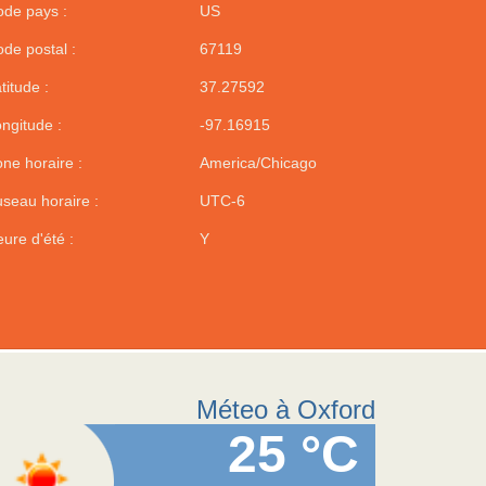
de pays :
US
de postal :
67119
titude :
37.27592
ngitude :
-97.16915
ne horaire :
America/Chicago
seau horaire :
UTC-6
ure d'été :
Y
Méteo à Oxford
25 °C