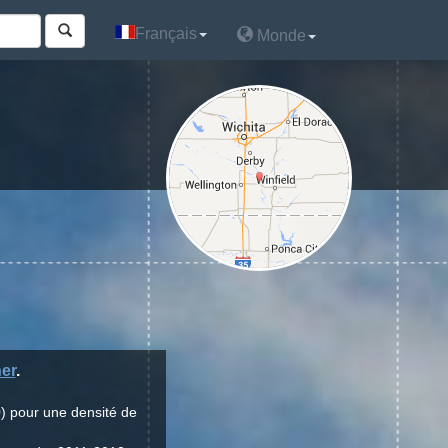
Français
Français
Monde
Monde
er
.
) pour une densité de