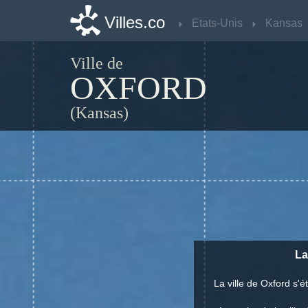
Villes.co
Villes.co
Etats-Unis
Etats-Unis
Kansas
Kansas
Ville de
OXFORD
(Kansas)
La
La ville de Oxford s