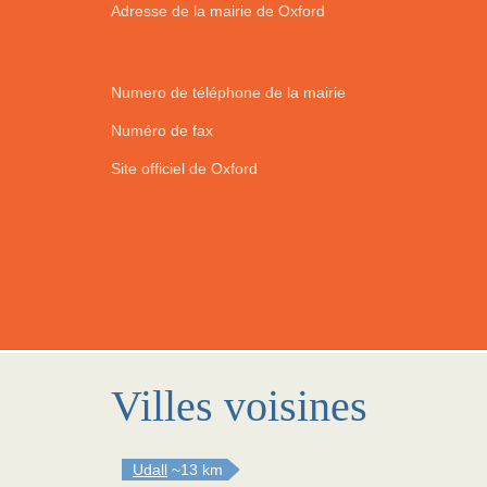
Adresse de la mairie de Oxford
Numero de téléphone de la mairie
Numéro de fax
Site officiel de Oxford
Villes voisines
Udall
~13 km