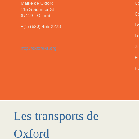
Mairie de Oxford
Co
115 S Sumner St
Co
67119
-
Oxford
La
+(1) (620) 455-2223
Lo
Zo
http://oxfordks.org
Fu
He
Les transports de
Oxford