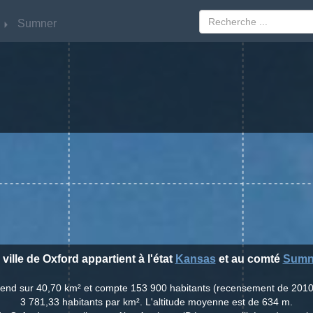
Sumner
Sumner
 ville de Oxford appartient à l'état
Kansas
et au comté
Sumn
'étend sur 40,70 km² et compte 153 900 habitants (recensement de 2010
3 781,33 habitants par km². L'altitude moyenne est de 634 m.