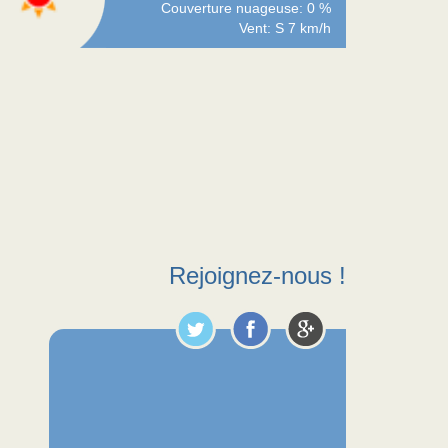
Couverture nuageuse: 0 %
Vent: S 7 km/h
Rejoignez-nous !