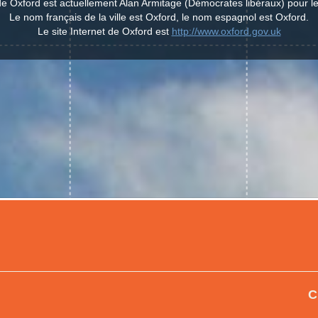
e de Oxford est actuellement Alan Armitage (Démocrates libéraux) pour 
Le nom français de la ville est Oxford, le nom espagnol est Oxford.
Le site Internet de Oxford est
http://www.oxford.gov.uk
C