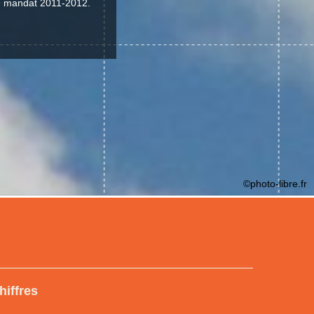
le mandat 2011-2012.
©photo-libre.fr
hiffres