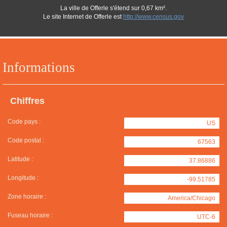
La ville de Offerle s'étend sur 0,67 km².
Le site Internet de Offerle est
http://www.census.gov
Informations
Chiffres
Code pays :
US
Code postal :
67563
Latitude :
37.86886
Longitude :
-99.51785
Zone horaire :
America/Chicago
Fuseau horaire :
UTC-6