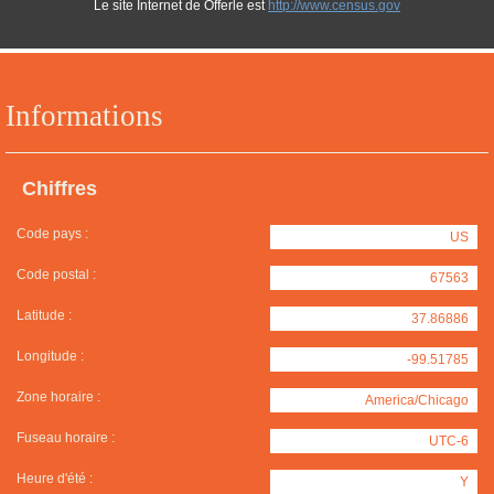
Le site Internet de Offerle est
http://www.census.gov
Informations
Chiffres
Code pays :
US
Code postal :
67563
Latitude :
37.86886
Longitude :
-99.51785
Zone horaire :
America/Chicago
Fuseau horaire :
UTC-6
Heure d'été :
Y