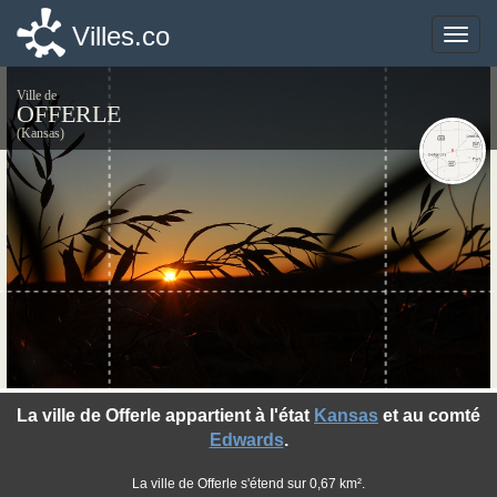
Villes.co
Villes.co
Toggle
Toggle
naviga
naviga
Ville de
OFFERLE
(Kansas)
©photo-libre.fr
La ville de Offerle appartient à l'état
Kansas
et au comté
Edwards
.
La ville de Offerle s'étend sur 0,67 km².