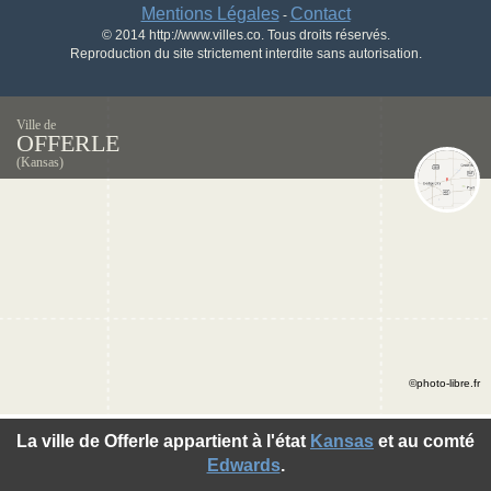
Mentions Légales
Contact
-
© 2014 http://www.villes.co. Tous droits réservés.
Reproduction du site strictement interdite sans autorisation.
Ville de
OFFERLE
(Kansas)
©photo-libre.fr
La ville de Offerle appartient à l'état
Kansas
et au comté
Edwards
.