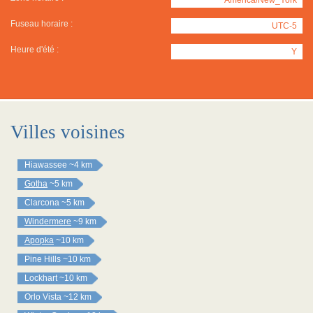
Fuseau horaire :
UTC-5
Heure d'été :
Y
Villes voisines
Hiawassee
~4 km
Gotha
~5 km
Clarcona
~5 km
Windermere
~9 km
Apopka
~10 km
Pine Hills
~10 km
Lockhart
~10 km
Orlo Vista
~12 km