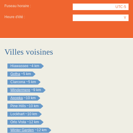
Fuseau horaire :
UTC-5
Heure d'été :
Y
Villes voisines
Hiawassee
~4 km
Gotha
~5 km
Clarcona
~5 km
Windermere
~9 km
Apopka
~10 km
Pine Hills
~10 km
Lockhart
~10 km
Orlo Vista
~12 km
Winter Garden
~12 km