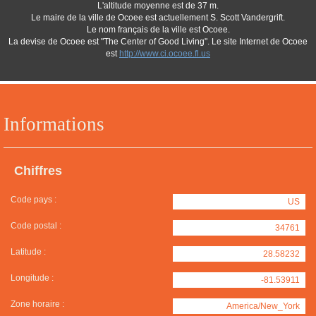
L'altitude moyenne est de 37 m.
Le maire de la ville de Ocoee est actuellement S. Scott Vandergrift.
Le nom français de la ville est Ocoee.
La devise de Ocoee est "The Center of Good Living". Le site Internet de Ocoee
est
http://www.ci.ocoee.fl.us
Informations
Chiffres
Code pays :
US
Code postal :
34761
Latitude :
28.58232
Longitude :
-81.53911
Zone horaire :
America/New_York