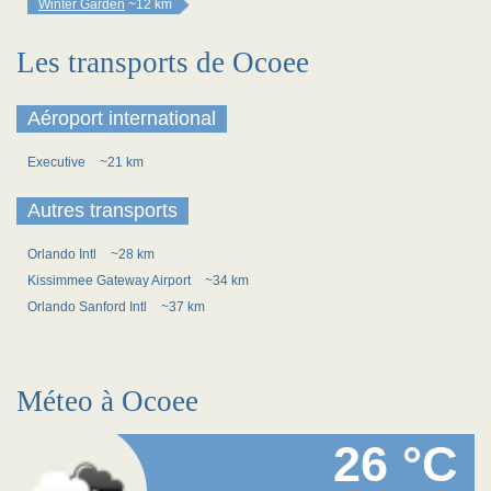
Winter Garden
~12 km
Les transports de Ocoee
Aéroport international
Executive
~21 km
Autres transports
Orlando Intl
~28 km
Kissimmee Gateway Airport
~34 km
Orlando Sanford Intl
~37 km
Méteo à Ocoee
26 °C