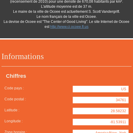
(recensement de 2010) pour une densité de 670,08 habitants par km².
L'altitude moyenne est de 37 m.
Le maire de la ville de Ocoee est actuellement S. Scott Vandergrift.
Le nom français de la ville est Ocoee.
La devise de Ocoee est "The Center of Good Living". Le site Internet de Ocoee
est
http://www.ci.ocoee.fl.us
Informations
Chiffres
Code pays :
US
Code postal :
34761
Latitude :
28.58232
Longitude :
-81.53911
Zone horaire :
America/New_York