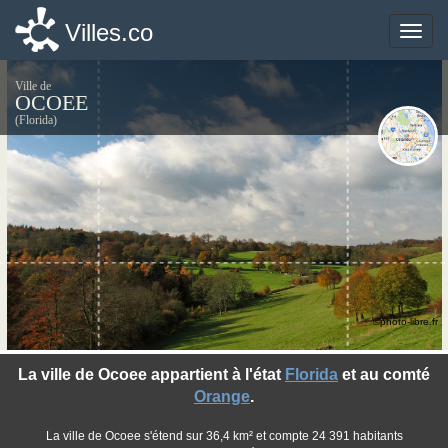
Villes.co
Villes.co
Toggle
Toggle
naviga
naviga
Ville de
OCOEE
(Florida)
©photo-libre.fr
La ville de Ocoee appartient à l'état
Florida
et au comté
Orange
.
La ville de Ocoee s'étend sur 36,4 km² et compte 24 391 habitants