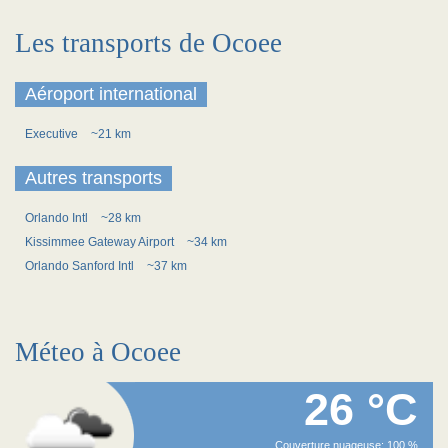
Les transports de Ocoee
Aéroport international
Executive
~21 km
Autres transports
Orlando Intl
~28 km
Kissimmee Gateway Airport
~34 km
Orlando Sanford Intl
~37 km
Méteo à Ocoee
26 °C
Couverture nuageuse: 100 %