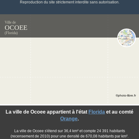
Reproduction du site strictement interdite sans autorisation.
Ville de
OCOEE
(Florida)
©photo-libre.fr
La ville de Ocoee appartient à l'état
Florida
et au comté
Orange
.
La ville de Ocoee s'étend sur 36,4 km² et compte 24 391 habitants
(recensement de 2010) pour une densité de 670,08 habitants par km².