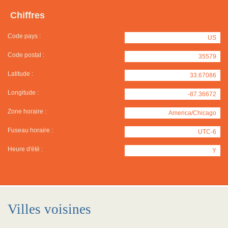
Chiffres
Code pays :
US
Code postal :
35579
Latitude :
33.67086
Longitude :
-87.36672
Zone horaire :
America/Chicago
Fuseau horaire :
UTC-6
Heure d'été :
Y
Villes voisines