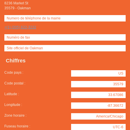
8236 Market St
35579
-
Oakman
Numero de téléphone de la mairie
+(1) (205) 622-3232
Numéro de fax
Site officiel de Oakman
Chiffres
Code pays :
US
Code postal :
35579
Latitude :
33.67086
Longitude :
-87.36672
Zone horaire :
America/Chicago
Fuseau horaire :
UTC-6