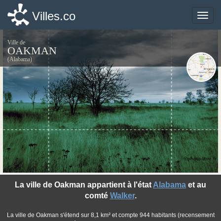
Villes.co
Villes.co
Toggle
Toggle
naviga
naviga
Ville de
OAKMAN
(Alabama)
©photo-libre.fr
La ville de Oakman appartient à l'état
Alabama
et au
comté
Walker
.
La ville de Oakman s'étend sur 8,1 km² et compte 944 habitants (recensement