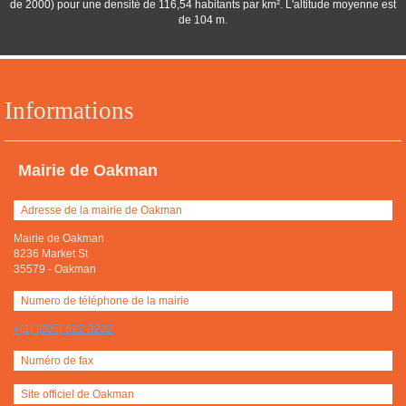
de 2000) pour une densité de 116,54 habitants par km². L'altitude moyenne est
de 104 m.
Informations
Mairie de Oakman
Adresse de la mairie de Oakman
Mairie de Oakman
8236 Market St
35579
-
Oakman
Numero de téléphone de la mairie
+(1) (205) 622-3232
Numéro de fax
Site officiel de Oakman