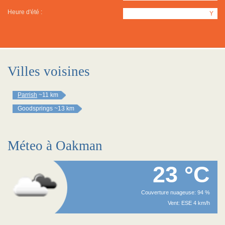
Heure d'été :
Y
Villes voisines
Parrish
~11 km
Goodsprings
~13 km
Méteo à Oakman
23 °C
Couverture nuageuse: 94 %
Vent: ESE 4 km/h