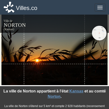
Villes.co
Villes.co
Toggle
Toggle
naviga
naviga
Ville de
NORTON
(Kansas)
©photo-libre.fr
La ville de Norton appartient à l'état
Kansas
et au comté
Norton
.
La ville de Norton s'étend sur 5 km² et compte 2 928 habitants (recensement