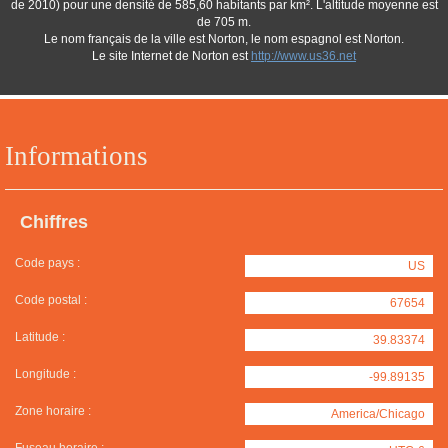
de 2010) pour une densité de 585,60 habitants par km². L'altitude moyenne est
de 705 m.
Le nom français de la ville est Norton, le nom espagnol est Norton.
Le site Internet de Norton est
http://www.us36.net
Informations
Chiffres
Code pays :
US
Code postal :
67654
Latitude :
39.83374
Longitude :
-99.89135
Zone horaire :
America/Chicago