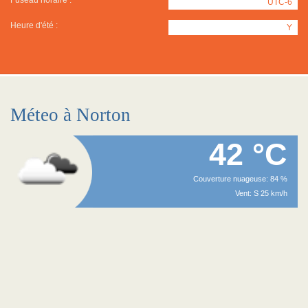
Fuseau horaire :
UTC-6
Heure d'été :
Y
Méteo à Norton
42 °C
Couverture nuageuse: 84 %
Vent: S 25 km/h