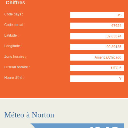
Chiffres
Code pays :
US
Code postal :
67654
Latitude :
39.83374
Longitude :
-99.89135
Zone horaire :
America/Chicago
Fuseau horaire :
UTC-6
Heure d'été :
Y
Méteo à Norton