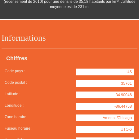
(recensement de 2010) pour une densité de 35,18 habitants par km². L'altitude
moyenne est de 231 m.
Informations
Chiffres
Code pays :
US
Code postal :
35761
Latitude :
34.90046
Longitude :
-86.44758
Zone horaire :
America/Chicago
Fuseau horaire :
UTC-6