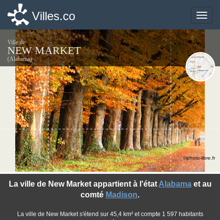
Villes.co
Villes.co
Toggle
Toggle
naviga
naviga
Ville de
NEW MARKET
(Alabama)
©photo-libre.fr
La ville de New Market appartient à l'état
Alabama
et au
comté
Madison
.
La ville de New Market s'étend sur 45,4 km² et compte 1 597 habitants