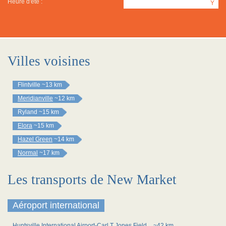
Heure d'été :
Y
Villes voisines
Flintville
~13 km
Meridianville
~12 km
Ryland
~15 km
Elora
~15 km
Hazel Green
~14 km
Normal
~17 km
Les transports de New Market
Aéroport international
Huntsville International Airport-Carl T Jones Field
~42 km