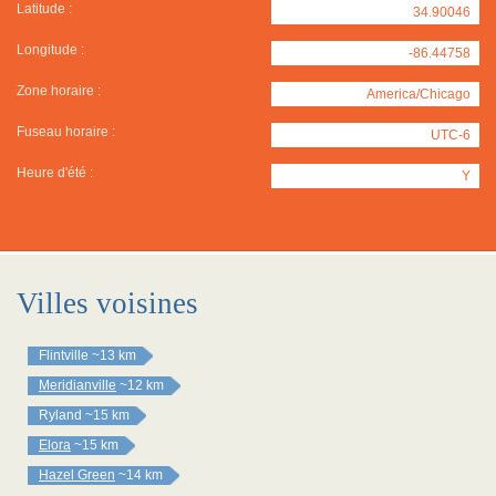
Latitude :
34.90046
Longitude :
-86.44758
Zone horaire :
America/Chicago
Fuseau horaire :
UTC-6
Heure d'été :
Y
Villes voisines
Flintville
~13 km
Meridianville
~12 km
Ryland
~15 km
Elora
~15 km
Hazel Green
~14 km