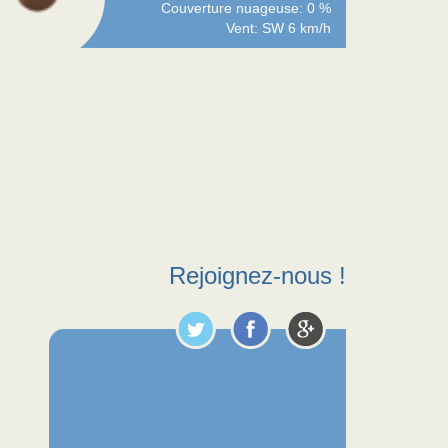
Couverture nuageuse: 0 %
Vent: SW 6 km/h
Rejoignez-nous !