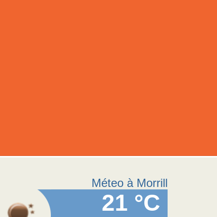
Méteo à Morrill
21 °C