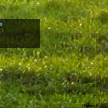
n
.
©photo-libre.fr