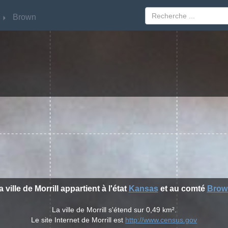
Brown
Brown
a ville de Morrill appartient à l'état
Kansas
et au comté
Brow
La ville de Morrill s'étend sur 0,49 km².
Le site Internet de Morrill est
http://www.census.gov