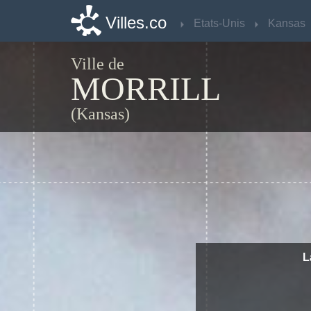
Villes.co
Villes.co
Etats-Unis
Etats-Unis
Kansas
Kansas
Ville de
MORRILL
(Kansas)
L