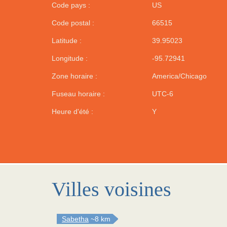
Code pays :
US
Code postal :
66515
Latitude :
39.95023
Longitude :
-95.72941
Zone horaire :
America/Chicago
Fuseau horaire :
UTC-6
Heure d'été :
Y
Villes voisines
Sabetha
~8 km