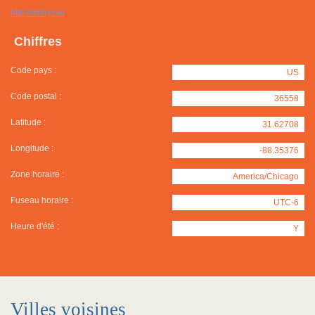
http://millry.net
Chiffres
Code pays :
US
Code postal :
36558
Latitude :
31.62708
Longitude :
-88.35376
Zone horaire :
America/Chicago
Fuseau horaire :
UTC-6
Heure d'été :
Y
Villes voisines