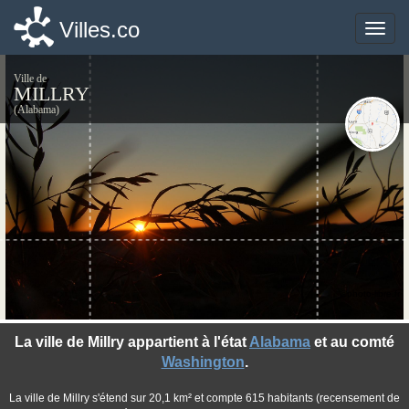
Villes.co
Villes.co
Toggle
Toggle
naviga
naviga
Ville de
MILLRY
(Alabama)
©photo-libre.fr
La ville de Millry appartient à l'état
Alabama
et au comté
Washington
.
La ville de Millry s'étend sur 20,1 km² et compte 615 habitants (recensement de