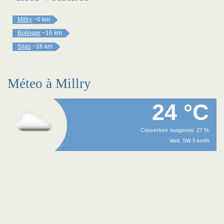
Millry
~0 km
Bolinger
~16 km
Silas
~16 km
Méteo à Millry
24 °C
Couverture nuageuse: 27 %
Vent: SW 5 km/h