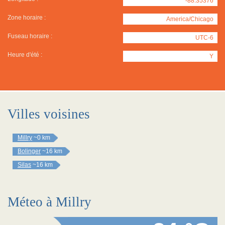
-88.35376
Zone horaire :
America/Chicago
Fuseau horaire :
UTC-6
Heure d'été :
Y
Villes voisines
Millry
~0 km
Bolinger
~16 km
Silas
~16 km
Méteo à Millry