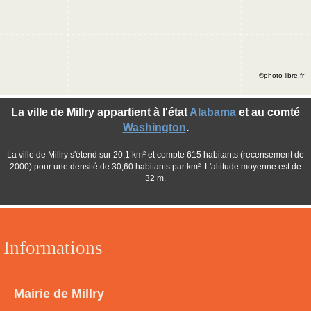
©photo-libre.fr
La ville de Millry appartient à l'état
Alabama
et au comté
Washington
.
La ville de Millry s'étend sur 20,1 km² et compte 615 habitants (recensement de
2000) pour une densité de 30,60 habitants par km². L'altitude moyenne est de
32 m.
Informations
Mairie de Millry