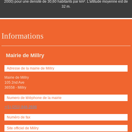
2000) pour une densité de 30,60 habitants par km². L'altitude moyenne est de
32 m.
Informations
Mairie de Millry
Adresse de la mairie de Millry
Mairie de Millry
105 2nd Ave
36558
-
Millry
Numero de téléphone de la mairie
+(1) (251) 846-2698
Numéro de fax
Site officiel de Millry