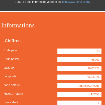
1950. Le site Internet de Merriam est
http://www.census.gov
Informations
Chiffres
Code pays :
US
Code postal :
66202
Latitude :
39.02326
Longitude :
-94.66824
Zone horaire :
America/Chicago
Fuseau horaire :
UTC-6
Heure d'été :
Y