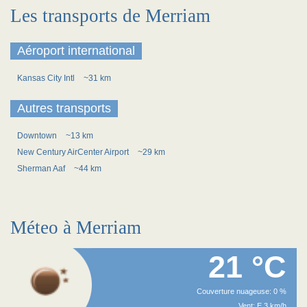
Les transports de Merriam
Aéroport international
Kansas City Intl
~31 km
Autres transports
Downtown
~13 km
New Century AirCenter Airport
~29 km
Sherman Aaf
~44 km
Méteo à Merriam
21 °C
Couverture nuageuse: 0 %
Vent: E 3 km/h