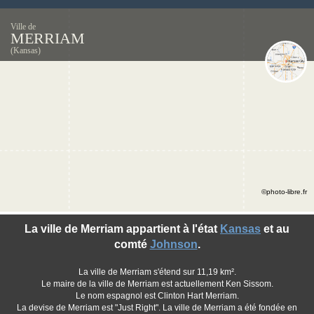
Ville de
MERRIAM
(Kansas)
©photo-libre.fr
La ville de Merriam appartient à l'état
Kansas
et au
comté
Johnson
.
La ville de Merriam s'étend sur 11,19 km².
Le maire de la ville de Merriam est actuellement Ken Sissom.
Le nom espagnol est Clinton Hart Merriam.
La devise de Merriam est "Just Right". La ville de Merriam a été fondée en