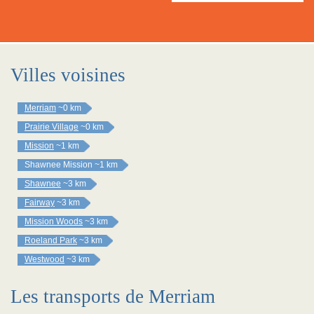
Villes voisines
Merriam
~0 km
Prairie Village
~0 km
Mission
~1 km
Shawnee Mission
~1 km
Shawnee
~3 km
Fairway
~3 km
Mission Woods
~3 km
Roeland Park
~3 km
Westwood
~3 km
Les transports de Merriam