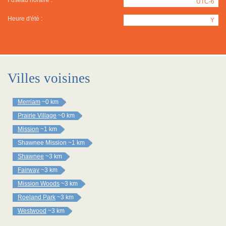
Fuseau horaire :
UTC-6
Heure d'été :
Y
Villes voisines
Merriam
~0 km
Prairie Village
~0 km
Mission
~1 km
Shawnee Mission
~1 km
Shawnee
~3 km
Fairway
~3 km
Mission Woods
~3 km
Roeland Park
~3 km
Westwood
~3 km