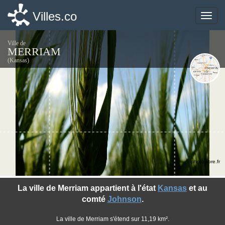
Villes.co
Villes.co
Toggle
Toggle
naviga
naviga
Ville de
MERRIAM
(Kansas)
©photo-libre.fr
La ville de Merriam appartient à l'état
Kansas
et au
comté
Johnson
.
La ville de Merriam s'étend sur 11,19 km².