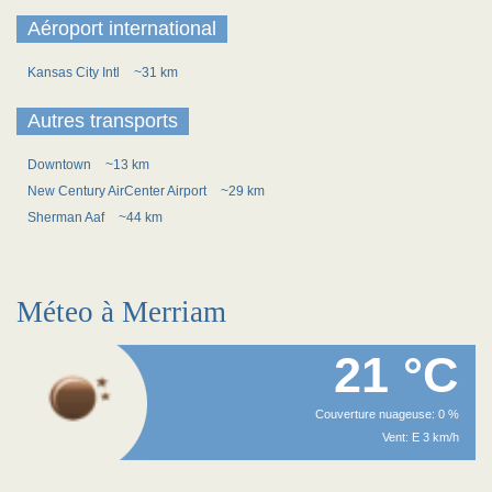
Aéroport international
Kansas City Intl
~31 km
Autres transports
Downtown
~13 km
New Century AirCenter Airport
~29 km
Sherman Aaf
~44 km
Méteo à Merriam
21 °C
Couverture nuageuse: 0 %
Vent: E 3 km/h