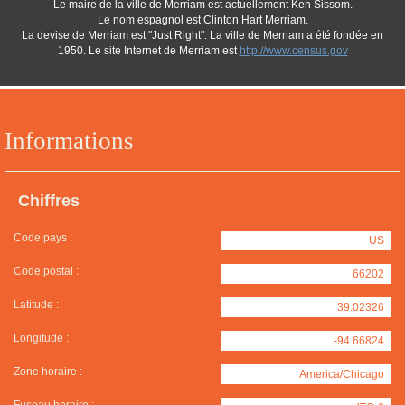
Le maire de la ville de Merriam est actuellement Ken Sissom.
Le nom espagnol est Clinton Hart Merriam.
La devise de Merriam est "Just Right". La ville de Merriam a été fondée en
1950. Le site Internet de Merriam est
http://www.census.gov
Informations
Chiffres
Code pays :
US
Code postal :
66202
Latitude :
39.02326
Longitude :
-94.66824
Zone horaire :
America/Chicago