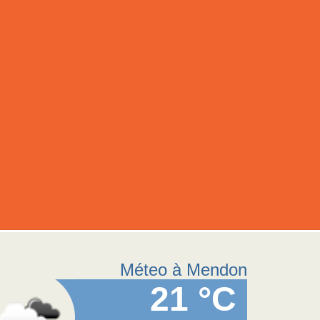
Méteo à Mendon
21 °C