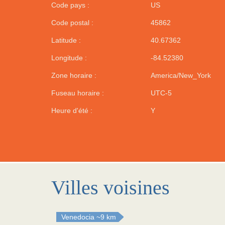
Code pays :
US
Code postal :
45862
Latitude :
40.67362
Longitude :
-84.52380
Zone horaire :
America/New_York
Fuseau horaire :
UTC-5
Heure d'été :
Y
Villes voisines
Venedocia
~9 km