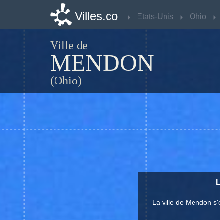
Villes.co
Villes.co
Etats-Unis
Etats-Unis
Ohio
Ohio
Ville de
MENDON
(Ohio)
L
La ville de Mendon s'