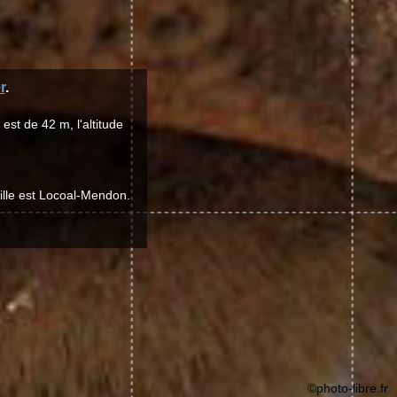
r
.
st de 42 m, l'altitude
ille est Locoal-Mendon.
©photo-libre.fr