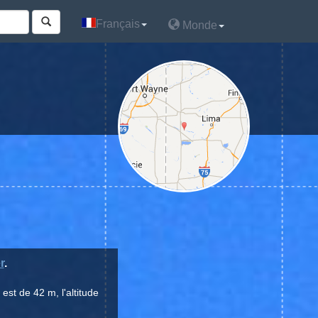
Français
Français
Monde
Monde
r
.
st de 42 m, l'altitude