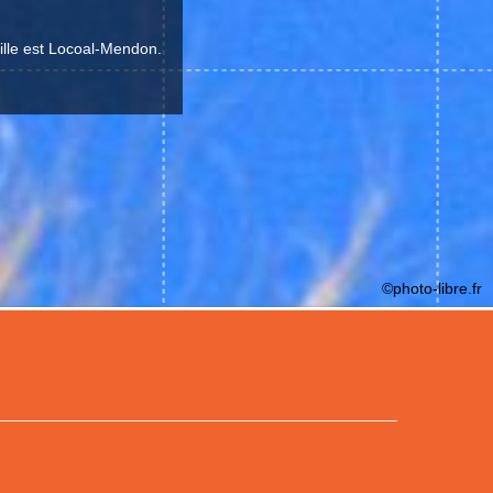
ille est Locoal-Mendon.
©photo-libre.fr