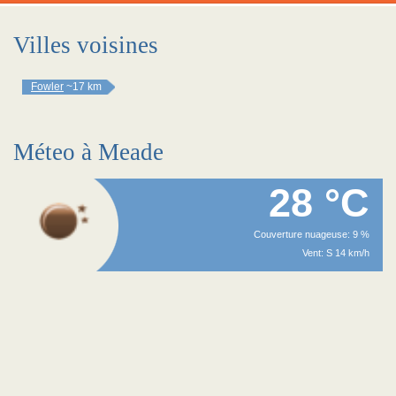
Villes voisines
Fowler
~17 km
Méteo à Meade
28 °C
Couverture nuageuse: 9 %
Vent: S 14 km/h