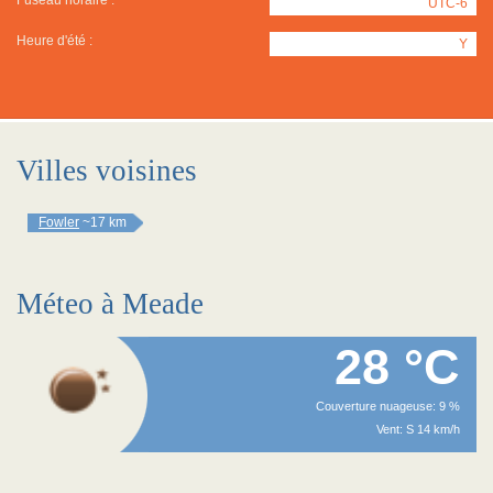
Fuseau horaire :
UTC-6
Heure d'été :
Y
Villes voisines
Fowler
~17 km
Méteo à Meade
28 °C
Couverture nuageuse: 9 %
Vent: S 14 km/h