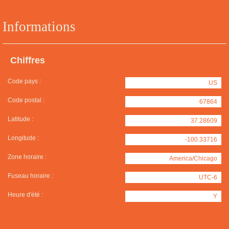
Informations
Chiffres
Code pays :
US
Code postal :
67864
Latitude :
37.28609
Longitude :
-100.33716
Zone horaire :
America/Chicago
Fuseau horaire :
UTC-6
Heure d'été :
Y