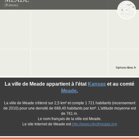
(Kansas)
©photo-libre.fr
La ville de Meade appartient à l'état
Kansas
et au comté
Meade
.
La ville de Meade s'étend sur 2,5 km² et compte 1 721 habitants (recensement
de 2010) pour une densité de 688,40 habitants par km². L'altitude moyenne est
de 761 m.
Le nom français de la ville est Meade.
Le site Internet de Meade est
http://www.cityofmeade.org