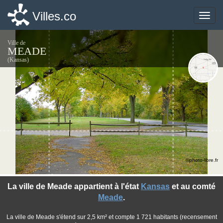
Villes.co
Villes.co
Toggle
Toggle
naviga
naviga
Ville de
MEADE
(Kansas)
©photo-libre.fr
La ville de Meade appartient à l'état
Kansas
et au comté
Meade
.
La ville de Meade s'étend sur 2,5 km² et compte 1 721 habitants (recensement