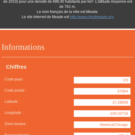
de 2010) pour une densité de 688,40 habitants par km². L'altitude moyenne est
de 761 m.
Le nom français de la ville est Meade.
Le site Internet de Meade est
http://www.cityofmeade.org
Informations
Chiffres
Code pays :
US
Code postal :
67864
Latitude :
37.28609
Longitude :
-100.33716
Zone horaire :
America/Chicago