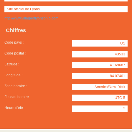
Site officiel de Lyons
http://www.villageoflyonsohio.com
Chiffres
Code pays :
US
Code postal :
43533
Latitude :
41.69687
Longitude :
-84.07401
Zone horaire :
America/New_York
Fuseau horaire :
UTC-5
Heure d'été :
Y