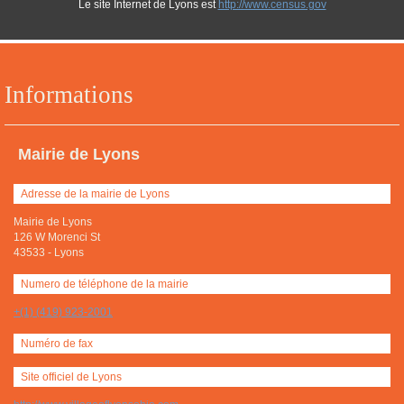
Le site Internet de Lyons est
http://www.census.gov
Informations
Mairie de Lyons
Adresse de la mairie de Lyons
Mairie de Lyons
126 W Morenci St
43533
-
Lyons
Numero de téléphone de la mairie
+(1) (419) 923-2001
Numéro de fax
Site officiel de Lyons