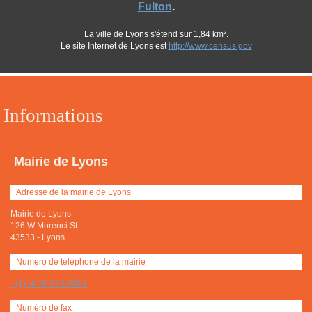
Fulton
.
La ville de Lyons s'étend sur 1,84 km².
Le site Internet de Lyons est
http://www.census.gov
Informations
Mairie de Lyons
Adresse de la mairie de Lyons
Mairie de Lyons
126 W Morenci St
43533
-
Lyons
Numero de téléphone de la mairie
+(1) (419) 923-2001
Numéro de fax