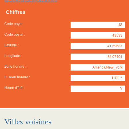
http://www.villageoflyonsohio.com
Chiffres
Code pays :
US
Code postal :
43533
Latitude :
41.69687
Longitude :
-84.07401
Zone horaire :
America/New_York
Fuseau horaire :
UTC-5
Heure d'été :
Y
Villes voisines