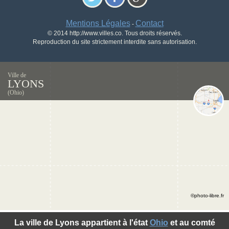
Mentions Légales
Contact
-
© 2014 http://www.villes.co. Tous droits réservés.
Reproduction du site strictement interdite sans autorisation.
Ville de
LYONS
(Ohio)
©photo-libre.fr
La ville de Lyons appartient à l'état
Ohio
et au comté