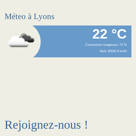
Méteo à Lyons
22 °C
Couverture nuageuse: 73 %
Vent: WSW 8 km/h
Rejoignez-nous !