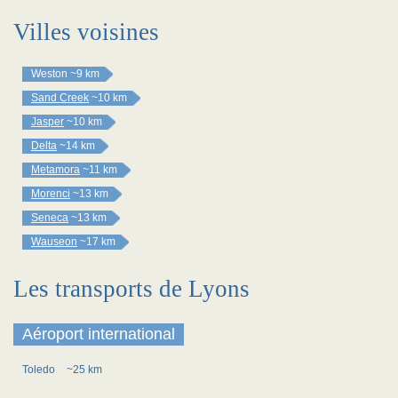
Villes voisines
Weston
~9 km
Sand Creek
~10 km
Jasper
~10 km
Delta
~14 km
Metamora
~11 km
Morenci
~13 km
Seneca
~13 km
Wauseon
~17 km
Les transports de Lyons
Aéroport international
Toledo
~25 km