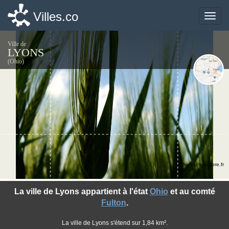
Villes.co
Villes.co
Toggle
Toggle
naviga
naviga
Ville de
LYONS
(Ohio)
©photo-libre.fr
La ville de Lyons appartient à l'état
Ohio
et au comté
Fulton
.
La ville de Lyons s'étend sur 1,84 km².