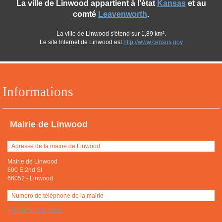
La ville de Linwood appartient à l'état
Kansas
et au
comté
Leavenworth
.
La ville de Linwood s'étend sur 1,89 km².
Le site Internet de Linwood est
http://www.census.gov
Informations
Mairie de Linwood
Adresse de la mairie de Linwood
Mairie de Linwood
600 E 2nd St
66052
-
Linwood
Numero de téléphone de la mairie
+(1) (913) 301-3363