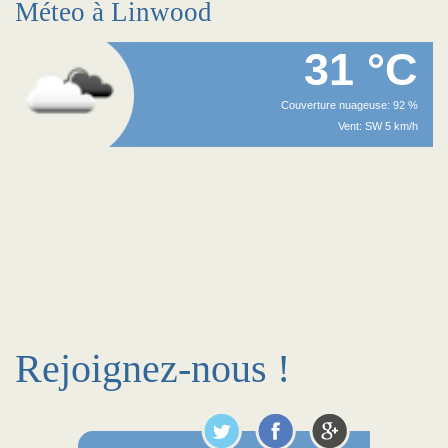
Méteo à Linwood
31 °C
Couverture nuageuse: 92 %
Vent: SW 5 km/h
Rejoignez-nous !