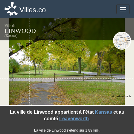
Villes.co
Villes.co
Toggle
Toggle
naviga
naviga
Ville de
LINWOOD
(Kansas)
©photo-libre.fr
La ville de Linwood appartient à l'état
Kansas
et au
comté
Leavenworth
.
La ville de Linwood s'étend sur 1,89 km².