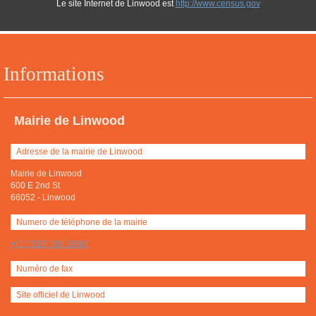
Le site Internet de Linwood est
http://www.census.gov
Informations
Mairie de Linwood
Adresse de la mairie de Linwood
Mairie de Linwood
600 E 2nd St
66052
-
Linwood
Numero de téléphone de la mairie
+(1) (913) 301-3363
Numéro de fax
Site officiel de Linwood