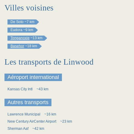
Villes voisines
De Soto
~7 km
Eudora
~9 km
Tonganoxie
~13 km
Basehor
~18 km
Les transports de Linwood
Aéroport international
Kansas City Intl
~43 km
Autres transports
Lawrence Municipal
~16 km
New Century AirCenter Airport
~23 km
Sherman Aaf
~42 km