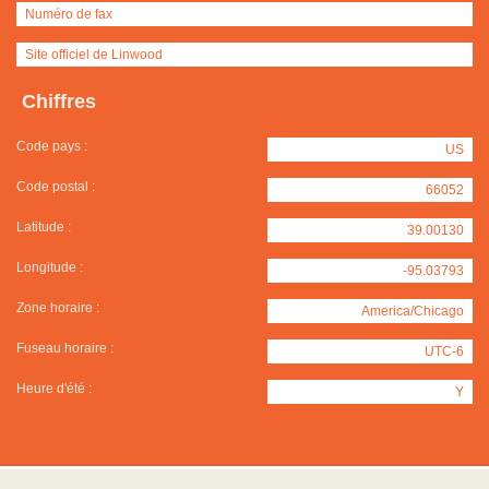
Numéro de fax
Site officiel de Linwood
Chiffres
Code pays :
US
Code postal :
66052
Latitude :
39.00130
Longitude :
-95.03793
Zone horaire :
America/Chicago
Fuseau horaire :
UTC-6
Heure d'été :
Y