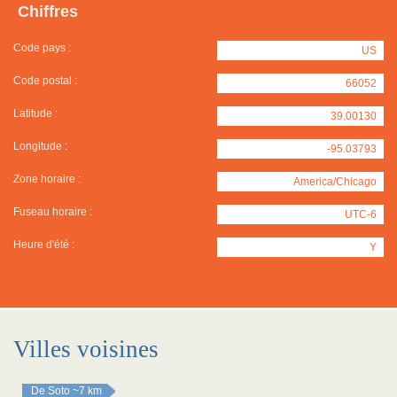
Chiffres
Code pays :
US
Code postal :
66052
Latitude :
39.00130
Longitude :
-95.03793
Zone horaire :
America/Chicago
Fuseau horaire :
UTC-6
Heure d'été :
Y
Villes voisines
De Soto
~7 km