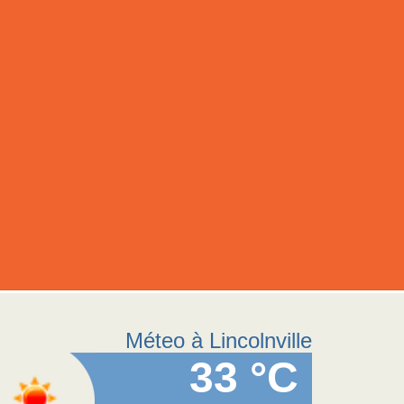
Méteo à Lincolnville
33 °C