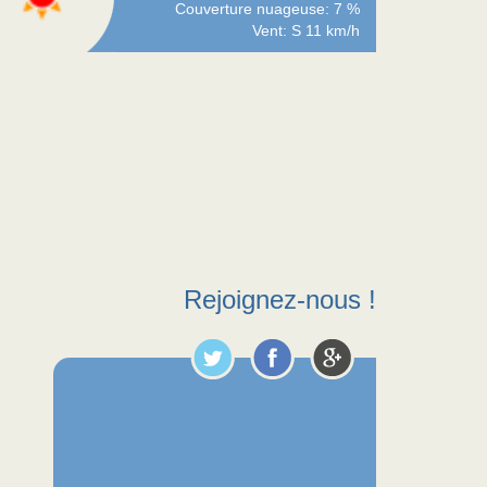
Couverture nuageuse: 7 %
Vent: S 11 km/h
Rejoignez-nous !