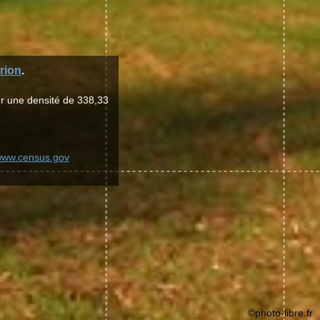
rion
.
ur une densité de 338,33
/www.census.gov
©photo-libre.fr