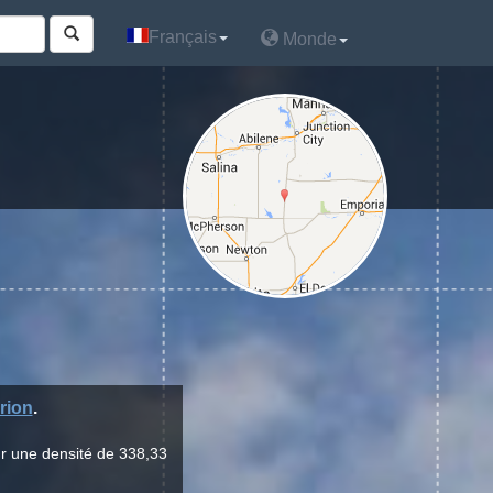
Français
Français
Monde
Monde
rion
.
ur une densité de 338,33