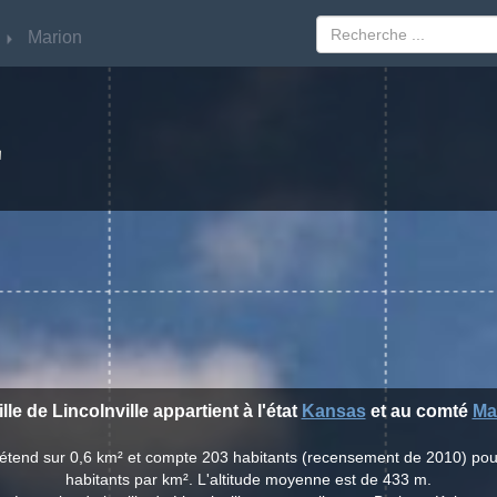
Marion
Marion
E
ille de Lincolnville appartient à l'état
Kansas
et au comté
Ma
e s'étend sur 0,6 km² et compte 203 habitants (recensement de 2010) po
habitants par km². L'altitude moyenne est de 433 m.