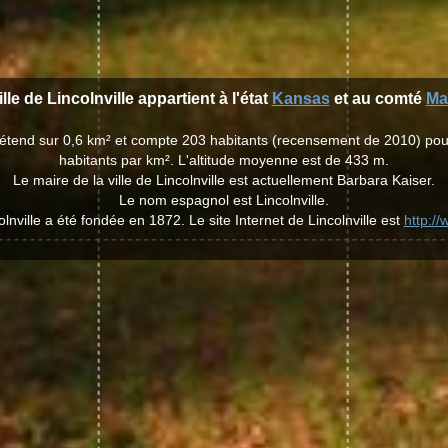
ille de Lincolnville appartient à l'état
Kansas
et au comté
Ma
e s'étend sur 0,6 km² et compte 203 habitants (recensement de 2010) po
habitants par km². L'altitude moyenne est de 433 m.
Le maire de la ville de Lincolnville est actuellement Barbara Kaiser.
Le nom espagnol est Lincolnville.
olnville a été fondée en 1872. Le site Internet de Lincolnville est
http:/