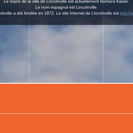
Le maire de la ville de Lincolnville est actuellement Barbara Kaiser.
Le nom espagnol est Lincolnville.
olnville a été fondée en 1872. Le site Internet de Lincolnville est
http:/