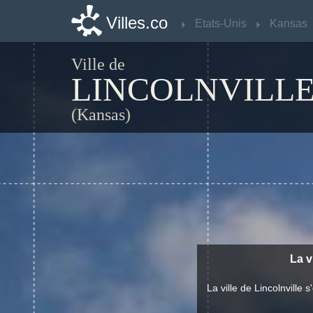
Villes.co
Villes.co
Etats-Unis
Etats-Unis
Kansas
Kansas
Ville de
LINCOLNVILL
(Kansas)
La v
La ville de Lincolnvill