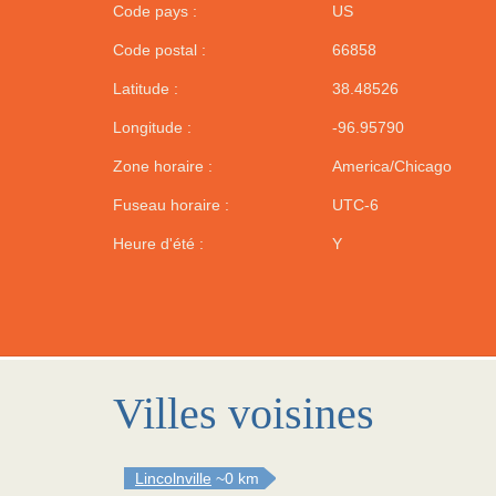
Code pays :
US
Code postal :
66858
Latitude :
38.48526
Longitude :
-96.95790
Zone horaire :
America/Chicago
Fuseau horaire :
UTC-6
Heure d'été :
Y
Villes voisines
Lincolnville
~0 km