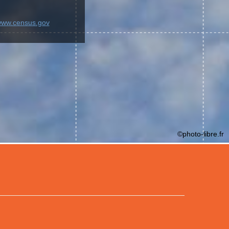
/www.census.gov
©photo-libre.fr