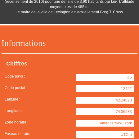
(recensement de 2010) pour une densité de 3,90 habitants par km². L'altitude
moyenne est de 488 m.
Le maire de la ville de Lexington est actuellement Greg T. Cross.
Informations
Chiffres
Code pays :
US
Code postal :
12452
Latitude :
42.24028
Longitude :
-74.36583
Zone horaire :
America/New_York
Fuseau horaire :
UTC-5