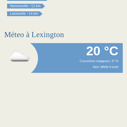
Hensonville
~12 km
Lanesville
~14 km
Méteo à Lexington
20 °C
Couverture nuageuse: 37 %
Vent: WNW 4 km/h