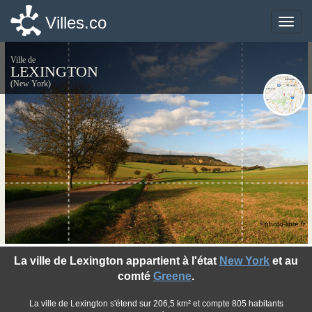
Villes.co
Villes.co
Toggle
Toggle
naviga
naviga
Ville de
LEXINGTON
(New York)
©photo-libre.fr
La ville de Lexington appartient à l'état
New York
et au
comté
Greene
.
La ville de Lexington s'étend sur 206,5 km² et compte 805 habitants