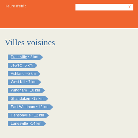
Heure d'été :
Y
Villes voisines
Prattsville
~2 km
Jewett
~5 km
Ashland
~5 km
West Kill
~7 km
Windham
~10 km
Shandaken
~12 km
East Windham
~12 km
Hensonville
~12 km
Lanesville
~14 km