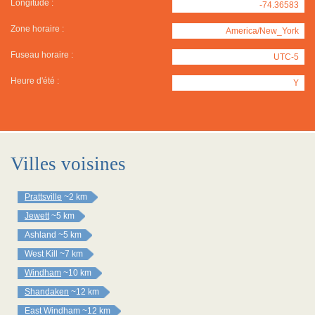
Longitude :
-74.36583
Zone horaire :
America/New_York
Fuseau horaire :
UTC-5
Heure d'été :
Y
Villes voisines
Prattsville
~2 km
Jewett
~5 km
Ashland
~5 km
West Kill
~7 km
Windham
~10 km
Shandaken
~12 km
East Windham
~12 km